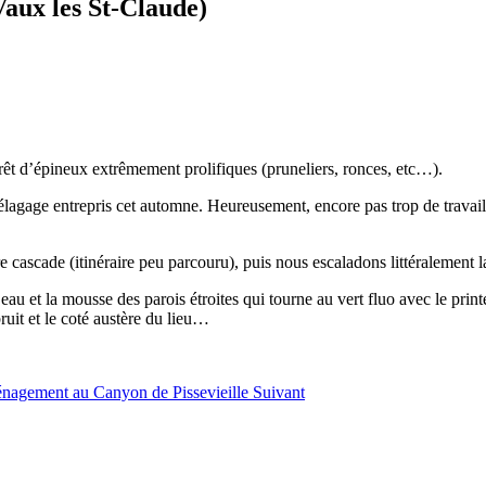
Vaux les St-Claude)
rêt d’épineux extrêmement prolifiques (pruneliers, ronces, etc…).
’élagage entrepris cet automne. Heureusement, encore pas trop de travail
ascade (itinéraire peu parcouru), puis nous escaladons littéralement la r
au et la mousse des parois étroites qui tourne au vert fluo avec le print
ruit et le coté austère du lieu…
ménagement au Canyon de Pissevieille
Suivant