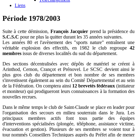
Liens
Période 1978/2003
Suite à cette démission,
François Jacquier
prend la présidence du
S.C.S.C
pour ne plus la quitter durant les 35 années suivantes.
Les années 80 et l'avènement des "sports nature" entraînent une
véritable explosion des effectifs, en 1982 le club regroupe
42
membres
issus de diverses localités du sud du département.
Des sections décentralisées avec dépôts de matériel se créent à
Arinthod, Cernon, Crançot et Prénovel. Le SCSC devient ainsi le
plus gros club du département et bon nombre de ses membres
s'investissent également au sein du Comité Départemental et au sein
de la Fédération. On comptera ainsi
12 brevetés fédéraux
(initiateur
et moniteur) qui prodigueront leurs connaissances à la formation des
nouvelles recrues.
Dans le même temps le club de Saint-Claude se place en leader pour
l'organisation des secours en milieu souterrain dans le Jura. Les
principaux membres actifs font tous partie des équipes
d'interventions spécialisées (plongée, téléphone, assistance victime,
évacuation et gestion). Plusieurs de ses membres se voient tour à
tour nommés Conseillers Techniques auprès du Préfet afin de mener