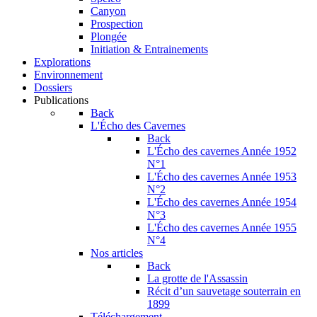
Canyon
Prospection
Plongée
Initiation & Entrainements
Explorations
Environnement
Dossiers
Publications
Back
L'Écho des Cavernes
Back
L'Écho des cavernes Année 1952
N°1
L'Écho des cavernes Année 1953
N°2
L'Écho des cavernes Année 1954
N°3
L'Écho des cavernes Année 1955
N°4
Nos articles
Back
La grotte de l'Assassin
Récit d’un sauvetage souterrain en
1899
Téléchargement