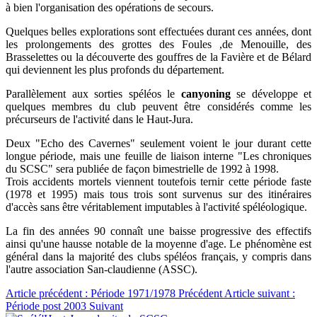
à bien l'organisation des opérations de secours.
Quelques belles explorations sont effectuées durant ces années, dont
les prolongements des grottes des Foules ,de Menouille, des
Brasselettes ou la découverte des gouffres de la Favière et de Bélard
qui deviennent les plus profonds du département.
Parallèlement aux sorties spéléos le
canyoning
se développe et
quelques membres du club peuvent être considérés comme les
précurseurs de l'activité dans le Haut-Jura.
Deux "Echo des Cavernes" seulement voient le jour durant cette
longue période, mais une feuille de liaison interne "Les chroniques
du SCSC" sera publiée de façon bimestrielle de 1992 à 1998.
Trois accidents mortels viennent toutefois ternir cette période faste
(1978 et 1995) mais tous trois sont survenus sur des itinéraires
d'accès sans être véritablement imputables à l'activité spéléologique.
La fin des années 90 connaît une baisse progressive des effectifs
ainsi qu'une hausse notable de la moyenne d'age. Le phénomène est
général dans la majorité des clubs spéléos français, y compris dans
l'autre association San-claudienne (ASSC).
Article précédent : Période 1971/1978
Précédent
Article suivant :
Période post 2003
Suivant