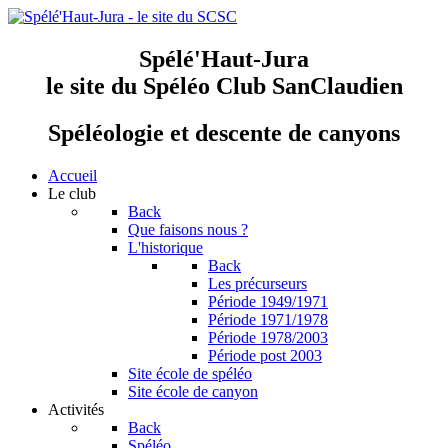
Spélé'Haut-Jura
le site du Spéléo Club SanClaudien
Spéléologie et descente de canyons
Accueil
Le club
Back
Que faisons nous ?
L'historique
Back
Les précurseurs
Période 1949/1971
Période 1971/1978
Période 1978/2003
Période post 2003
Site école de spéléo
Site école de canyon
Activités
Back
Spéléo