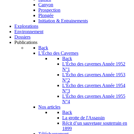
Canyon
Prospection
Plongée
Initiation & Entrainements
Explorations
Environnement
Dossiers
Publications
Back
L'Écho des Cavernes
Back
L'Écho des cavernes Année 1952
N°1
L'Écho des cavernes Année 1953
N°2
L'Écho des cavernes Année 1954
N°3
L'Écho des cavernes Année 1955
N°4
Nos articles
Back
La grotte de l'Assassin
Récit d’un sauvetage souterrain en
1899
Téléchargement