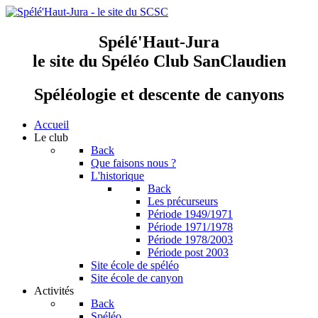
Spélé'Haut-Jura
le site du Spéléo Club SanClaudien
Spéléologie et descente de canyons
Accueil
Le club
Back
Que faisons nous ?
L'historique
Back
Les précurseurs
Période 1949/1971
Période 1971/1978
Période 1978/2003
Période post 2003
Site école de spéléo
Site école de canyon
Activités
Back
Spéléo