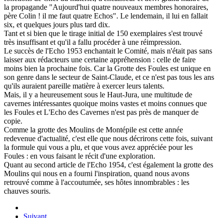
la propagande "Aujourd'hui quatre nouveaux membres honoraires,
père Colin ! il me faut quatre Echos". Le lendemain, il lui en fallait
six, et quelques jours plus tard dix.
Tant et si bien que le tirage initial de 150 exemplaires s'est trouvé
très insuffisant et qu'il a fallu procéder à une réimpression.
Le succès de l'Echo 1953 enchantait le Comité, mais n'était pas sans
laisser aux rédacteurs une certaine appréhension : celle de faire
moins bien la prochaine fois. Car la Grotte des Foules est unique en
son genre dans le secteur de Saint-Claude, et ce n'est pas tous les ans
qu'ils auraient pareille matière à exercer leurs talents.
Mais, il y a heureusement sous le Haut-Jura, une multitude de
cavernes intéressantes quoique moins vastes et moins connues que
les Foules et L'Echo des Cavernes n'est pas près de manquer de
copie.
Comme la grotte des Moulins de Montépile est cette année
redevenue d'actualité, c'est elle que nous décrirons cette fois, suivant
la formule qui vous a plu, et que vous avez appréciée pour les
Foules : en vous faisant le récit d'une exploration.
Quant au second article de l'Echo 1954, c'est également la grotte des
Moulins qui nous en a fourni l'inspiration, quand nous avons
retrouvé comme à l'accoutumée, ses hôtes innombrables : les
chauves souris.
Suivant