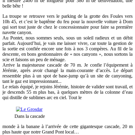
Il mesure 2400 m de longueur pour 380 m de dénivellation, une
belle bête !
La troupe se retrouve vers le parking de la grotte des Foules vers
10h 45, et c’est le baptême du feu pour la nouvelle voiture à Dom
qui sort tout juste de chez le concessionnaire pour faire sa première
navette canyon.
Au Pontet, nous sommes seuls, sous un soleil radieux et un débit
parfait. Aujourd’hui, je vais me laisser vivre, car toute la gestion de
la sortie est confiée encore une fois à nos 3 compères. Au fil de la
descente, en bons gestionnaires de « nos canyons », nous sortons la
scie et faisons un peu de ménage.
Arrive la majestueuse cascade de 70 m. Je confie l’équipement à
Jérémie, après avoir changé la main-courante d’accès. Le départ
ressemble plus à un spot de base-jump qu’à un site de canyoning,
tant le gaz est impressionnant...
Le relais équipé, je rejoins Jérémie, histoire de valider sont travail, et
je descends 55 m plus bas, à quelques mètres de la colonne d’eau
qui distille de sublimes arc en ciel. Tout le
Dans la cascade
monde à la banane à l’arrivée de cette gigantesque cascade, 20 m
plus haute que notre Grand Pont local…