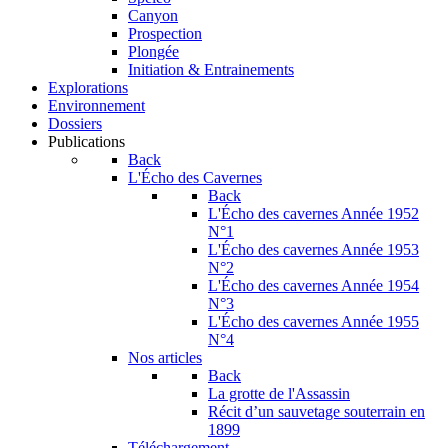
Canyon
Prospection
Plongée
Initiation & Entrainements
Explorations
Environnement
Dossiers
Publications
Back
L'Écho des Cavernes
Back
L'Écho des cavernes Année 1952
N°1
L'Écho des cavernes Année 1953
N°2
L'Écho des cavernes Année 1954
N°3
L'Écho des cavernes Année 1955
N°4
Nos articles
Back
La grotte de l'Assassin
Récit d’un sauvetage souterrain en
1899
Téléchargement