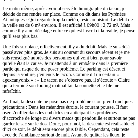
Le matin même, après avoir observé le limnigraphe du tacon, je
décide de me rendre sur place. Comme on dit dans les Pyrénées
Atlantiques : Qui regarde trop la météo, reste au bistrot. Le débit de
la veille est de 6 m³ environ. Il est affiché à 09h00 ; 2,72 m³. Mais
comme il y a un décalage entre ce qui est inscrit et la réalité, je pense
qu’il sera plus bas.
Une fois sur place, effectivement, il y a du débit. Mais je suis déjà
passé avec plus gros. Je suis au courant du secours récent et je me
suis renseigné auprès des personnes qui vont bien pour savoir
qu’elle était la cause. Je m’attends à un embâcle dans la première
partie qui risque de me poser problème. Le parking est désert et
depuis la voiture, j’entends le tacon. Comme dit un certain «
agexcanyonix » : « Le tacon ne s’observe pas, il s’écoute » Claire
qui a terminé son footing matinal fait la sonnette et je file me
rafraîchir.
Au final, la descente ne pose pas de problème si on prend quelques
précautions ; Dans les méandres étroits, le courant pousse. Il faut
oser s’enfiler dans les embâcles en anticipant les problèmes
d’accroche de longe ou divers matos qui pendouille et surtout ne pas
garder le sac sur le dos. Donc, pour moi, la descente est réalisable et
d’ici ce soir, le débit sera encore plus faible. Cependant, cela reste
avec de l’ambiance surtout de nuit. Avant de quitter les lieux, je