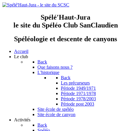
Spélé'Haut-Jura
le site du Spéléo Club SanClaudien
Spéléologie et descente de canyons
Accueil
Le club
Back
Que faisons nous ?
L'historique
Back
Les précurseurs
Période 1949/1971
Période 1971/1978
Période 1978/2003
Période post 2003
Site école de spéléo
Site école de canyon
Activités
Back
Spéléo