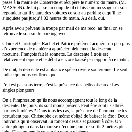
passe à la mairie de Coiserette et récupère le numéro du maire. (M.
MASSON). Je lui passe un coup de fil et laisse un message sur son
répondeur qu’il y aura des voitures ce soir au parking et qu’il ne
s’inquiète pas jusqu’à 02 heures du matin. Au delà, oui.
Après avoir prévenu la troupe par mail de ma reco, au final on se
retrouve le soir sur le parking avec
Claire et Christophe. Rachel et Patrice préfèrent acquérir un peu plus
d’expérience de manière à apprécier pleinement la descente
nocturne. François fait la sonnette. La descente à trois est
relativement rapide et le débit a encore baissé par rapport à ce matin.
De nuit, la descente est ambiance spéléo rivière souterraine. Le seul
indice qui nous confirme que
l’on est pas sous terre, c’est la présence des petits oiseaux : Les
singles plongeurs.
On a l’impression qu’ils nous accompagnent tout le long de la
descente. De jours, ils sont moins présent. Peut être sont ils attirés
par nos lumières ? Dans tous les cas, la présence de l’homme ne les
perturbent pas. Christophe est même obligé de baisser la tête : Deux
individus qu’il observait lui foncent dessus et passent à côté. Un
autre plongera dans la mousse d’écume pour ressortir 2 mètres plus
loin. C’est un peu le cousin du martin pêcheur.