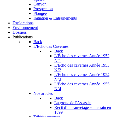
Canyon
Prospection
Plongée
Initiation & Entrainements
Explorations
Environnement
Dossiers
Publications
Back
L'Écho des Cavernes
Back
L'Écho des cavernes Année 1952
N°1
L'Écho des cavernes Année 1953
N°2
L'Écho des cavernes Année 1954
N°3
L'Écho des cavernes Année 1955
N°4
Nos articles
Back
La grotte de l'Assassin
Récit d’un sauvetage souterrain en
1899
Téléchargement