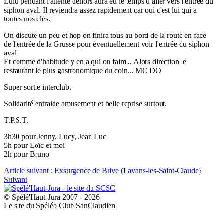
Lulu pendant l'attente dehors aura eu le temps d aller vers l'entrée du
siphon aval. Il reviendra assez rapidement car oui c'est lui qui a
toutes nos clés.
On discute un peu et hop on finira tous au bord de la route en face
de l'entrée de la Grusse pour éventuellement voir l'entrée du siphon
aval.
Et comme d'habitude y en a qui on faim... Alors direction le
restaurant le plus gastronomique du coin... MC DO
Super sortie interclub.
Solidarité entraide amusement et belle reprise surtout.
T.P.S.T.
3h30 pour Jenny, Lucy, Jean Luc
5h pour Loïc et moi
2h pour Bruno
Article suivant : Exsurgence de Brive (Lavans-les-Saint-Claude)
Suivant
© Spélé'Haut-Jura 2007 - 2026
Le site du Spéléo Club SanClaudien