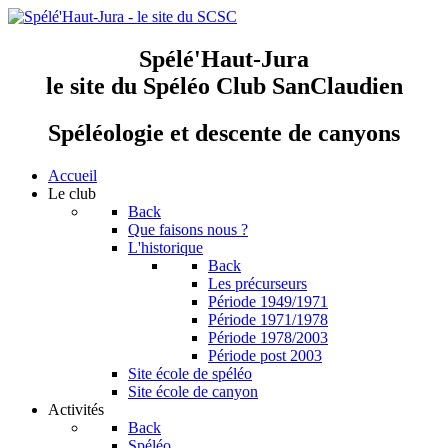
Spélé'Haut-Jura
le site du Spéléo Club SanClaudien
Spéléologie et descente de canyons
Accueil
Le club
Back
Que faisons nous ?
L'historique
Back
Les précurseurs
Période 1949/1971
Période 1971/1978
Période 1978/2003
Période post 2003
Site école de spéléo
Site école de canyon
Activités
Back
Spéléo