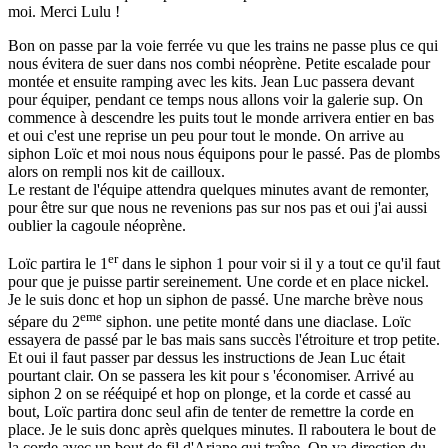
moi. Merci Lulu !
Bon on passe par la voie ferrée vu que les trains ne passe plus ce qui
nous évitera de suer dans nos combi néoprène. Petite escalade pour
montée et ensuite ramping avec les kits. Jean Luc passera devant
pour équiper, pendant ce temps nous allons voir la galerie sup. On
commence à descendre les puits tout le monde arrivera entier en bas
et oui c'est une reprise un peu pour tout le monde. On arrive au
siphon Loïc et moi nous nous équipons pour le passé. Pas de plombs
alors on rempli nos kit de cailloux.
Le restant de l'équipe attendra quelques minutes avant de remonter,
pour être sur que nous ne revenions pas sur nos pas et oui j'ai aussi
oublier la cagoule néoprène.
er
Loïc partira le 1
dans le siphon 1 pour voir si il y a tout ce qu'il faut
pour que je puisse partir sereinement. Une corde et en place nickel.
Je le suis donc et hop un siphon de passé. Une marche brève nous
eme
sépare du 2
siphon. une petite monté dans une diaclase. Loïc
essayera de passé par le bas mais sans succès l'étroiture et trop petite.
Et oui il faut passer par dessus les instructions de Jean Luc était
pourtant clair. On se passera les kit pour s 'économiser. Arrivé au
siphon 2 on se rééquipé et hop on plonge, et la corde et cassé au
bout, Loïc partira donc seul afin de tenter de remettre la corde en
place. Je le suis donc après quelques minutes. Il raboutera le bout de
la corde avec un bout de fil d'Ariane qui traîne. On va direction du