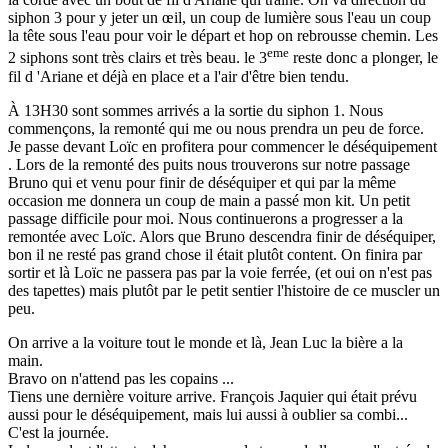
siphon 3 pour y jeter un œil, un coup de lumière sous l'eau un coup
la tête sous l'eau pour voir le départ et hop on rebrousse chemin. Les
eme
2 siphons sont très clairs et très beau. le 3
reste donc a plonger, le
fil d 'Ariane et déjà en place et a l'air d'être bien tendu.
À 13H30 sont sommes arrivés a la sortie du siphon 1. Nous
commençons, la remonté qui me ou nous prendra un peu de force.
Je passe devant Loïc en profitera pour commencer le déséquipement
. Lors de la remonté des puits nous trouverons sur notre passage
Bruno qui et venu pour finir de déséquiper et qui par la même
occasion me donnera un coup de main a passé mon kit. Un petit
passage difficile pour moi. Nous continuerons a progresser a la
remontée avec Loïc. Alors que Bruno descendra finir de déséquiper,
bon il ne resté pas grand chose il était plutôt content. On finira par
sortir et là Loïc ne passera pas par la voie ferrée, (et oui on n'est pas
des tapettes) mais plutôt par le petit sentier l'histoire de ce muscler un
peu.
On arrive a la voiture tout le monde et là, Jean Luc la bière a la
main.
Bravo on n'attend pas les copains ...
Tiens une dernière voiture arrive. François Jaquier qui était prévu
aussi pour le déséquipement, mais lui aussi à oublier sa combi...
C'est la journée.