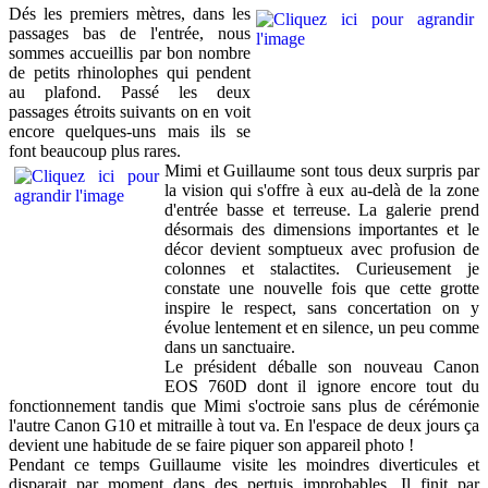
Dés les premiers mètres, dans les
passages bas de l'entrée, nous
sommes accueillis par bon nombre
de petits rhinolophes qui pendent
au plafond. Passé les deux
passages étroits suivants on en voit
encore quelques-uns mais ils se
font beaucoup plus rares.
Mimi et Guillaume sont tous deux surpris par
la vision qui s'offre à eux au-delà de la zone
d'entrée basse et terreuse. La galerie prend
désormais des dimensions importantes et le
décor devient somptueux avec profusion de
colonnes et stalactites. Curieusement je
constate une nouvelle fois que cette grotte
inspire le respect, sans concertation on y
évolue lentement et en silence, un peu comme
dans un sanctuaire.
Le président déballe son nouveau Canon
EOS 760D dont il ignore encore tout du
fonctionnement tandis que Mimi s'octroie sans plus de cérémonie
l'autre Canon G10 et mitraille à tout va. En l'espace de deux jours ça
devient une habitude de se faire piquer son appareil photo !
Pendant ce temps Guillaume visite les moindres diverticules et
disparait par moment dans des pertuis improbables. Il finit par