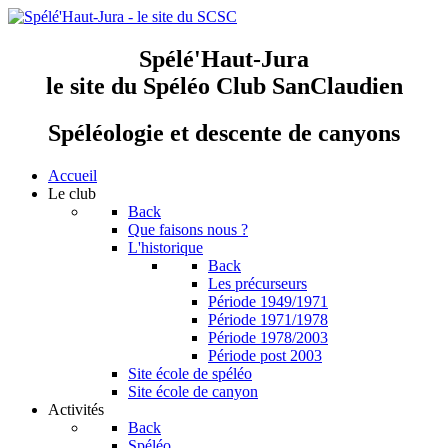
Spélé'Haut-Jura
le site du Spéléo Club SanClaudien
Spéléologie et descente de canyons
Accueil
Le club
Back
Que faisons nous ?
L'historique
Back
Les précurseurs
Période 1949/1971
Période 1971/1978
Période 1978/2003
Période post 2003
Site école de spéléo
Site école de canyon
Activités
Back
Spéléo