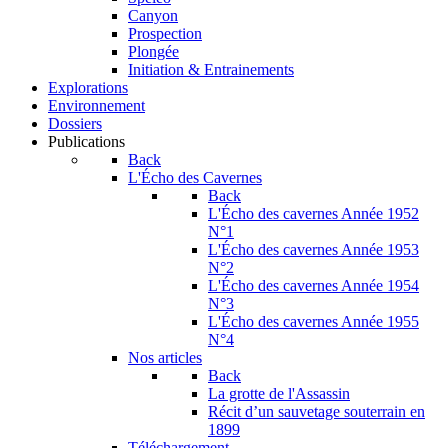
Canyon
Prospection
Plongée
Initiation & Entrainements
Explorations
Environnement
Dossiers
Publications
Back
L'Écho des Cavernes
Back
L'Écho des cavernes Année 1952
N°1
L'Écho des cavernes Année 1953
N°2
L'Écho des cavernes Année 1954
N°3
L'Écho des cavernes Année 1955
N°4
Nos articles
Back
La grotte de l'Assassin
Récit d’un sauvetage souterrain en
1899
Téléchargement