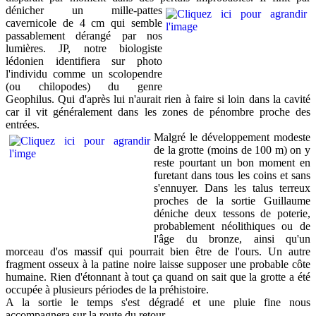
dénicher un
mille-pattes
cavernicole de 4 cm qui semble
passablement dérangé par nos
lumières. JP, notre biologiste
lédonien identifiera sur photo
l'individu comme un scolopendre
(ou chilopodes) du genre
Geophilus. Qui d'après lui n'aurait rien à faire si loin dans la cavité
car il vit généralement dans les zones de pénombre proche des
entrées.
Malgré le développement modeste
de la grotte (moins de 100 m) on y
reste pourtant un bon moment en
furetant dans tous les coins et sans
s'ennuyer. Dans les talus terreux
proches de la sortie Guillaume
déniche deux tessons de poterie,
probablement néolithiques ou de
l'âge du bronze, ainsi qu'un
morceau d'os massif qui pourrait bien être de l'ours. Un autre
fragment osseux à la patine noire laisse supposer une probable côte
humaine. Rien d'étonnant à tout ça quand on sait que la grotte a été
occupée à plusieurs périodes de la préhistoire.
A la sortie le temps s'est dégradé et une pluie fine nous
accompagnera sur la route du retour.