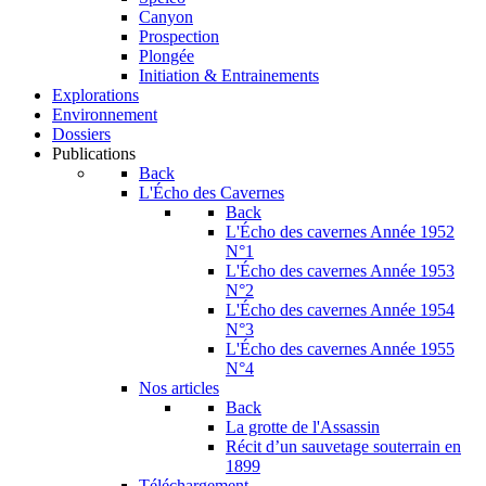
Canyon
Prospection
Plongée
Initiation & Entrainements
Explorations
Environnement
Dossiers
Publications
Back
L'Écho des Cavernes
Back
L'Écho des cavernes Année 1952
N°1
L'Écho des cavernes Année 1953
N°2
L'Écho des cavernes Année 1954
N°3
L'Écho des cavernes Année 1955
N°4
Nos articles
Back
La grotte de l'Assassin
Récit d’un sauvetage souterrain en
1899
Téléchargement