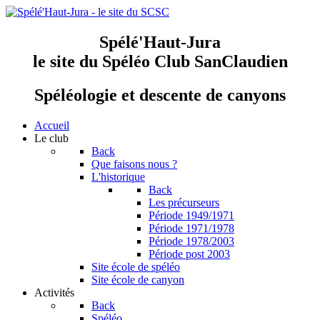
Spélé'Haut-Jura
le site du Spéléo Club SanClaudien
Spéléologie et descente de canyons
Accueil
Le club
Back
Que faisons nous ?
L'historique
Back
Les précurseurs
Période 1949/1971
Période 1971/1978
Période 1978/2003
Période post 2003
Site école de spéléo
Site école de canyon
Activités
Back
Spéléo