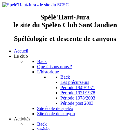
Spélé'Haut-Jura
le site du Spéléo Club SanClaudien
Spéléologie et descente de canyons
Accueil
Le club
Back
Que faisons nous ?
L'historique
Back
Les précurseurs
Période 1949/1971
Période 1971/1978
Période 1978/2003
Période post 2003
Site école de spéléo
Site école de canyon
Activités
Back
Spéléo