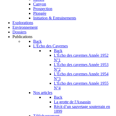
Canyon
Prospection
Plongée
Initiation & Entrainements
Explorations
Environnement
Dossiers
Publications
Back
L'Écho des Cavernes
Back
L'Écho des cavernes Année 1952
N°1
L'Écho des cavernes Année 1953
N°2
L'Écho des cavernes Année 1954
N°3
L'Écho des cavernes Année 1955
N°4
Nos articles
Back
La grotte de l'Assassin
Récit d’un sauvetage souterrain en
1899
Téléchargement