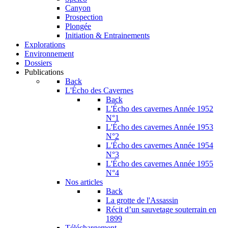
Canyon
Prospection
Plongée
Initiation & Entrainements
Explorations
Environnement
Dossiers
Publications
Back
L'Écho des Cavernes
Back
L'Écho des cavernes Année 1952
N°1
L'Écho des cavernes Année 1953
N°2
L'Écho des cavernes Année 1954
N°3
L'Écho des cavernes Année 1955
N°4
Nos articles
Back
La grotte de l'Assassin
Récit d’un sauvetage souterrain en
1899
Téléchargement