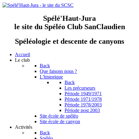
Spélé'Haut-Jura
le site du Spéléo Club SanClaudien
Spéléologie et descente de canyons
Accueil
Le club
Back
Que faisons nous ?
L'historique
Back
Les précurseurs
Période 1949/1971
Période 1971/1978
Période 1978/2003
Période post 2003
Site école de spéléo
Site école de canyon
Activités
Back
Spéléo