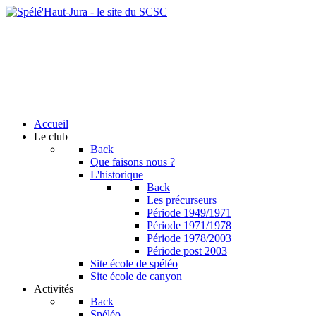
Accueil
Le club
Back
Que faisons nous ?
L'historique
Back
Les précurseurs
Période 1949/1971
Période 1971/1978
Période 1978/2003
Période post 2003
Site école de spéléo
Site école de canyon
Activités
Back
Spéléo