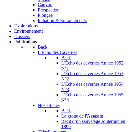
Canyon
Prospection
Plongée
Initiation & Entrainements
Explorations
Environnement
Dossiers
Publications
Back
L'Écho des Cavernes
Back
L'Écho des cavernes Année 1952
N°1
L'Écho des cavernes Année 1953
N°2
L'Écho des cavernes Année 1954
N°3
L'Écho des cavernes Année 1955
N°4
Nos articles
Back
La grotte de l'Assassin
Récit d’un sauvetage souterrain en
1899
Téléchargement