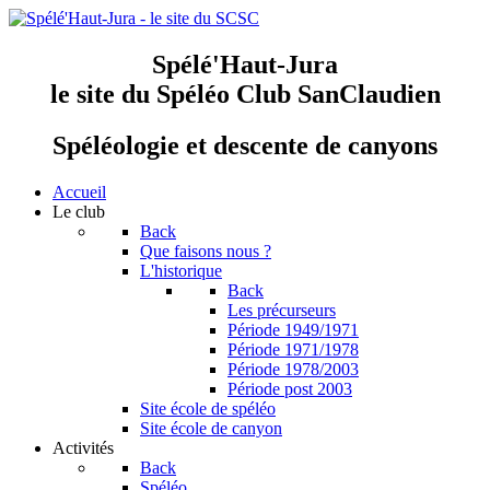
Spélé'Haut-Jura
le site du Spéléo Club SanClaudien
Spéléologie et descente de canyons
Accueil
Le club
Back
Que faisons nous ?
L'historique
Back
Les précurseurs
Période 1949/1971
Période 1971/1978
Période 1978/2003
Période post 2003
Site école de spéléo
Site école de canyon
Activités
Back
Spéléo