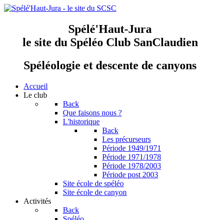
Spélé'Haut-Jura
le site du Spéléo Club SanClaudien
Spéléologie et descente de canyons
Accueil
Le club
Back
Que faisons nous ?
L'historique
Back
Les précurseurs
Période 1949/1971
Période 1971/1978
Période 1978/2003
Période post 2003
Site école de spéléo
Site école de canyon
Activités
Back
Spéléo