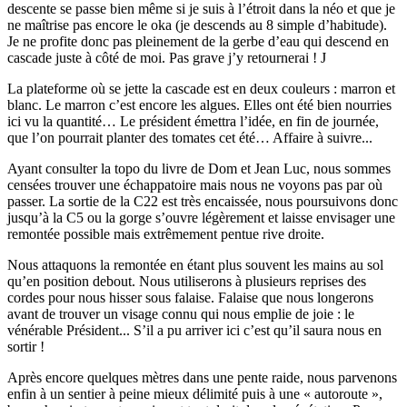
descente se passe bien même si je suis à l’étroit dans la néo et que je
ne maîtrise pas encore le oka (je descends au 8 simple d’habitude).
Je ne profite donc pas pleinement de la gerbe d’eau qui descend en
cascade juste à côté de moi. Pas grave j’y retournerai !
J
La plateforme où se jette la cascade est en deux couleurs : marron et
blanc. Le marron c’est encore les algues. Elles ont été bien nourries
ici vu la quantité… Le président émettra l’idée, en fin de journée,
que l’on pourrait planter des tomates cet été… Affaire à suivre...
Ayant consulter la topo du livre de Dom et Jean Luc, nous sommes
censées trouver une échappatoire mais nous ne voyons pas par où
passer. La sortie de la C22 est très encaissée, nous poursuivons donc
jusqu’à la C5 ou la gorge s’ouvre légèrement et laisse envisager une
remontée possible mais extrêmement pentue rive droite.
Nous attaquons la remontée en étant plus souvent les mains au sol
qu’en position debout. Nous utiliserons à plusieurs reprises des
cordes pour nous hisser sous falaise. Falaise que nous longerons
avant de trouver un visage connu qui nous emplie de joie : le
vénérable Président... S’il a pu arriver ici c’est qu’il saura nous en
sortir !
Après encore quelques mètres dans une pente raide, nous parvenons
enfin à un sentier à peine mieux délimité puis à une « autoroute »,