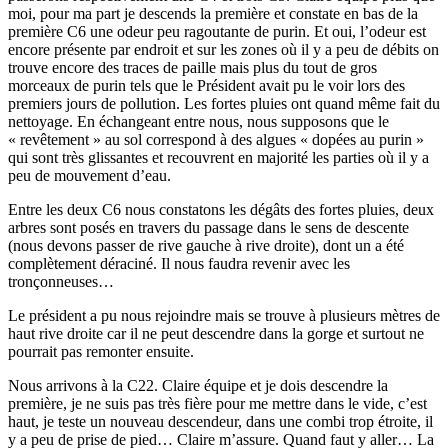
moi, pour ma part je descends la première et constate en bas de la
première C6 une odeur peu ragoutante de purin. Et oui, l’odeur est
encore présente par endroit et sur les zones où il y a peu de débits on
trouve encore des traces de paille mais plus du tout de gros
morceaux de purin tels que le Président avait pu le voir lors des
premiers jours de pollution. Les fortes pluies ont quand même fait du
nettoyage. En échangeant entre nous, nous supposons que le
« revêtement » au sol correspond à des algues « dopées au purin »
qui sont très glissantes et recouvrent en majorité les parties où il y a
peu de mouvement d’eau.
Entre les deux C6 nous constatons les dégâts des fortes pluies, deux
arbres sont posés en travers du passage dans le sens de descente
(nous devons passer de rive gauche à rive droite), dont un a été
complètement déraciné. Il nous faudra revenir avec les
tronçonneuses…
Le président a pu nous rejoindre mais se trouve à plusieurs mètres de
haut rive droite car il ne peut descendre dans la gorge et surtout ne
pourrait pas remonter ensuite.
Nous arrivons à la C22. Claire équipe et je dois descendre la
première, je ne suis pas très fière pour me mettre dans le vide, c’est
haut, je teste un nouveau descendeur, dans une combi trop étroite, il
y a peu de prise de pied… Claire m’assure. Quand faut y aller… La