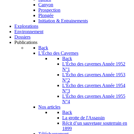
Canyon
Prospection
Plongée
Initiation & Entrainements
Explorations
Environnement
Dossiers
Publications
Back
L'Écho des Cavernes
Back
L'Écho des cavernes Année 1952
N°1
L'Écho des cavernes Année 1953
N°2
L'Écho des cavernes Année 1954
N°3
L'Écho des cavernes Année 1955
N°4
Nos articles
Back
La grotte de l'Assassin
Récit d’un sauvetage souterrain en
1899
Téléchargement