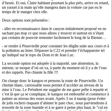
d’heure. Et oui, Claire habitant pourtant la plus près, arrive en retard,
un yaourt à la main qu’elle mangera dans la voiture car pas eu le
temps de le manger chez elle.
Deux options sont présentées :
- aller en reconnaissance dans le canyon initialement proposé en ne
sachant pas trop ce que nous allons y trouver et surtout en n’étant
pas certains de pouvoir remonter facilement le long de la Bienne…
- se rendre à Pissevieille pour constater les dégâts suite aux crues et à
la pollution au lisier. Dépasser la C22 et prendre l’échappatoire tel
qu’indiqué sur le topo du Dom et de Jean Luc.
La seconde option est adoptée à la majorité, une abstention, la
mienne, se moque d’où on va, à partir du moment où il y a de l’eau
et des rappels. Pas chiante la fille !!!
On charge donc le kangoo et prenons la route de Pissevieille. Un
chemin blanc, carrossable nous permet d’accéder au niveau de la
mise à l’eau. Le Président me suggère de me garer prête à repartir et
c’est là que ça se complique, le kangoo est embourbé et commence à
patiner au niveau des roues avant. Après 3 ou 4 manip (pour éviter
de jolis rochers risquant d’abimer le pare choc, nous parviendrons à
ressortir de la zone humide et à se garer à peine plus haut, le "cul en