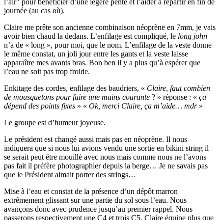
l’air" pour bénéficier d’une légère pente et l’aider à repartir en fin de
journée (au cas où).
Claire me prête son ancienne combinaison néoprène en 7mm, je vais
avoir bien chaud la dedans. L’enfilage est compliqué, le
long john
n’a de « long », pour moi, que le nom. L’enfilage de la veste donne
le même constat, un joli jour entre les gants et la veste laisse
apparaître mes avants bras. Bon ben il y a plus qu’à espérer que
l’eau ne soit pas trop froide.
Enkitage des cordes, enfilage des baudriers, «
Claire, faut combien
de mousquetons pour faire une mains courante
? » réponse : «
ça
dépend des points fixes
» «
Ok, merci Claire, ça m’aide… mdr
»
Le groupe est d’humeur joyeuse.
Le président est changé aussi mais pas en néoprène. Il nous
indiquera que si nous lui avions vendu une sortie en bikini string il
se serait peut être mouillé avec nous mais comme nous ne l’avons
pas fait il préfère photographier depuis la berge… Je ne savais pas
que le Président aimait porter des strings…
Mise à l’eau et constat de la présence d’un dépôt marron
extrêmement glissant sur une partie du sol sous l’eau. Nous
avançons donc avec prudence jusqu’au premier rappel. Nous
passerons respectivement une C4 et trois C5. Claire équipe plus que