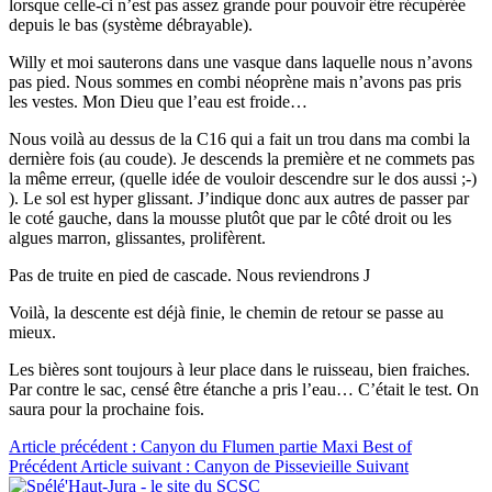
lorsque celle-ci n’est pas assez grande pour pouvoir être récupérée
depuis le bas (système débrayable).
Willy et moi sauterons dans une vasque dans laquelle nous n’avons
pas pied. Nous sommes en combi néoprène mais n’avons pas pris
les vestes. Mon Dieu que l’eau est froide…
Nous voilà au dessus de la C16 qui a fait un trou dans ma combi la
dernière fois (au coude). Je descends la première et ne commets pas
la même erreur, (quelle idée de vouloir descendre sur le dos aussi ;-)
). Le sol est hyper glissant. J’indique donc aux autres de passer par
le coté gauche, dans la mousse plutôt que par le côté droit ou les
algues marron, glissantes, prolifèrent.
Pas de truite en pied de cascade. Nous reviendrons J
Voilà, la descente est déjà finie, le chemin de retour se passe au
mieux.
Les bières sont toujours à leur place dans le ruisseau, bien fraiches.
Par contre le sac, censé être étanche a pris l’eau… C’était le test. On
saura pour la prochaine fois.
Article précédent : Canyon du Flumen partie Maxi Best of
Précédent
Article suivant : Canyon de Pissevieille
Suivant