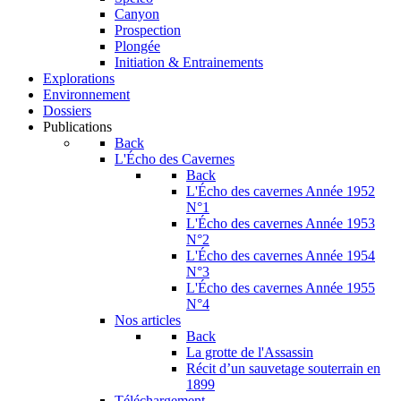
Canyon
Prospection
Plongée
Initiation & Entrainements
Explorations
Environnement
Dossiers
Publications
Back
L'Écho des Cavernes
Back
L'Écho des cavernes Année 1952
N°1
L'Écho des cavernes Année 1953
N°2
L'Écho des cavernes Année 1954
N°3
L'Écho des cavernes Année 1955
N°4
Nos articles
Back
La grotte de l'Assassin
Récit d’un sauvetage souterrain en
1899
Téléchargement