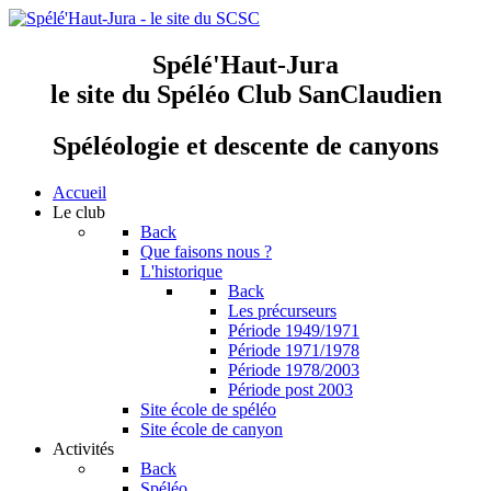
Spélé'Haut-Jura
le site du Spéléo Club SanClaudien
Spéléologie et descente de canyons
Accueil
Le club
Back
Que faisons nous ?
L'historique
Back
Les précurseurs
Période 1949/1971
Période 1971/1978
Période 1978/2003
Période post 2003
Site école de spéléo
Site école de canyon
Activités
Back
Spéléo