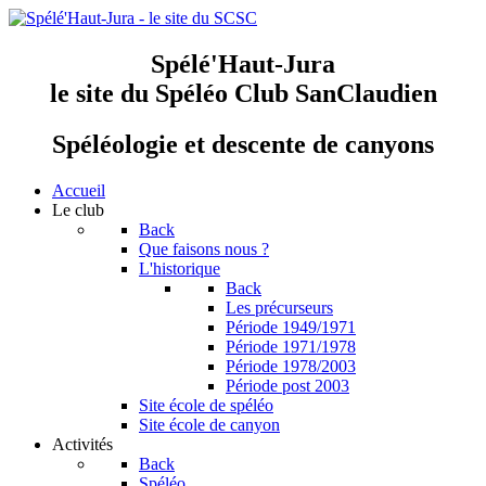
Spélé'Haut-Jura
le site du Spéléo Club SanClaudien
Spéléologie et descente de canyons
Accueil
Le club
Back
Que faisons nous ?
L'historique
Back
Les précurseurs
Période 1949/1971
Période 1971/1978
Période 1978/2003
Période post 2003
Site école de spéléo
Site école de canyon
Activités
Back
Spéléo