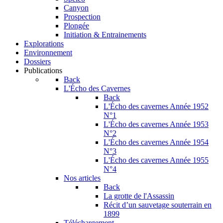
Canyon
Prospection
Plongée
Initiation & Entrainements
Explorations
Environnement
Dossiers
Publications
Back
L'Écho des Cavernes
Back
L'Écho des cavernes Année 1952
N°1
L'Écho des cavernes Année 1953
N°2
L'Écho des cavernes Année 1954
N°3
L'Écho des cavernes Année 1955
N°4
Nos articles
Back
La grotte de l'Assassin
Récit d’un sauvetage souterrain en
1899
Téléchargement