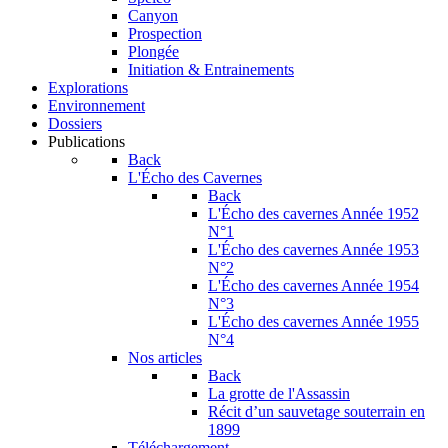
Canyon
Prospection
Plongée
Initiation & Entrainements
Explorations
Environnement
Dossiers
Publications
Back
L'Écho des Cavernes
Back
L'Écho des cavernes Année 1952
N°1
L'Écho des cavernes Année 1953
N°2
L'Écho des cavernes Année 1954
N°3
L'Écho des cavernes Année 1955
N°4
Nos articles
Back
La grotte de l'Assassin
Récit d’un sauvetage souterrain en
1899
Téléchargement