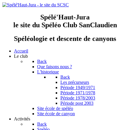
Spélé'Haut-Jura
le site du Spéléo Club SanClaudien
Spéléologie et descente de canyons
Accueil
Le club
Back
Que faisons nous ?
L'historique
Back
Les précurseurs
Période 1949/1971
Période 1971/1978
Période 1978/2003
Période post 2003
Site école de spéléo
Site école de canyon
Activités
Back
Spéléo