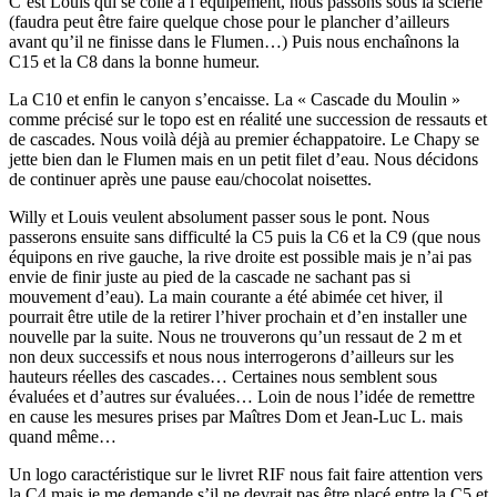
C’est Louis qui se colle à l’équipement, nous passons sous la scierie
(faudra peut être faire quelque chose pour le plancher d’ailleurs
avant qu’il ne finisse dans le Flumen…) Puis nous enchaînons la
C15 et la C8 dans la bonne humeur.
La C10 et enfin le canyon s’encaisse. La « Cascade du Moulin »
comme précisé sur le topo est en réalité une succession de ressauts et
de cascades. Nous voilà déjà au premier échappatoire. Le Chapy se
jette bien dan le Flumen mais en un petit filet d’eau. Nous décidons
de continuer après une pause eau/chocolat noisettes.
Willy et Louis veulent absolument passer sous le pont. Nous
passerons ensuite sans difficulté la C5 puis la C6 et la C9 (que nous
équipons en rive gauche, la rive droite est possible mais je n’ai pas
envie de finir juste au pied de la cascade ne sachant pas si
mouvement d’eau). La main courante a été abimée cet hiver, il
pourrait être utile de la retirer l’hiver prochain et d’en installer une
nouvelle par la suite. Nous ne trouverons qu’un ressaut de 2 m et
non deux successifs et nous nous interrogerons d’ailleurs sur les
hauteurs réelles des cascades… Certaines nous semblent sous
évaluées et d’autres sur évaluées… Loin de nous l’idée de remettre
en cause les mesures prises par Maîtres Dom et Jean-Luc L. mais
quand même…
Un logo caractéristique sur le livret RIF nous fait faire attention vers
la C4 mais je me demande s’il ne devrait pas être placé entre la C5 et