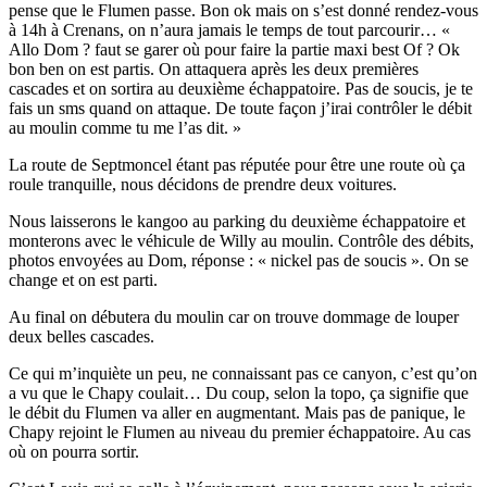
pense que le Flumen passe. Bon ok mais on s’est donné rendez-vous
à 14h à Crenans, on n’aura jamais le temps de tout parcourir… «
Allo Dom ? faut se garer où pour faire la partie maxi best Of ? Ok
bon ben on est partis. On attaquera après les deux premières
cascades et on sortira au deuxième échappatoire. Pas de soucis, je te
fais un sms quand on attaque. De toute façon j’irai contrôler le débit
au moulin comme tu me l’as dit. »
La route de Septmoncel étant pas réputée pour être une route où ça
roule tranquille, nous décidons de prendre deux voitures.
Nous laisserons le kangoo au parking du deuxième échappatoire et
monterons avec le véhicule de Willy au moulin. Contrôle des débits,
photos envoyées au Dom, réponse : « nickel pas de soucis ». On se
change et on est parti.
Au final on débutera du moulin car on trouve dommage de louper
deux belles cascades.
Ce qui m’inquiète un peu, ne connaissant pas ce canyon, c’est qu’on
a vu que le Chapy coulait… Du coup, selon la topo, ça signifie que
le débit du Flumen va aller en augmentant. Mais pas de panique, le
Chapy rejoint le Flumen au niveau du premier échappatoire. Au cas
où on pourra sortir.