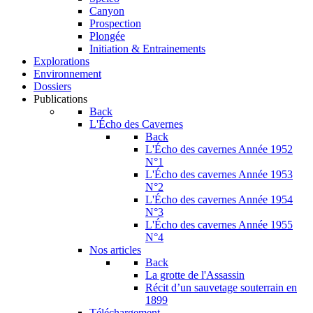
Canyon
Prospection
Plongée
Initiation & Entrainements
Explorations
Environnement
Dossiers
Publications
Back
L'Écho des Cavernes
Back
L'Écho des cavernes Année 1952
N°1
L'Écho des cavernes Année 1953
N°2
L'Écho des cavernes Année 1954
N°3
L'Écho des cavernes Année 1955
N°4
Nos articles
Back
La grotte de l'Assassin
Récit d’un sauvetage souterrain en
1899
Téléchargement