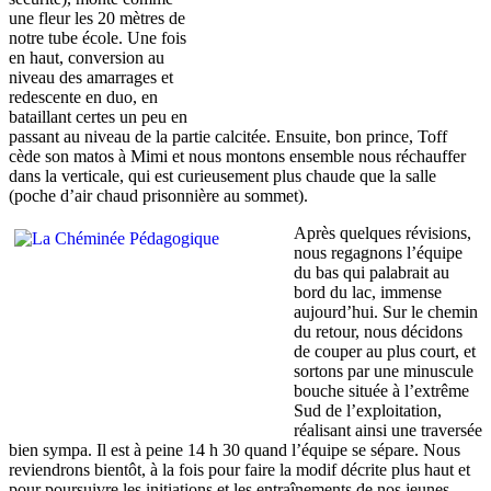
une fleur les 20 mètres de
notre tube école. Une fois
en haut, conversion au
niveau des amarrages et
redescente en duo, en
bataillant certes un peu en
passant au niveau de la partie calcitée. Ensuite, bon prince, Toff
cède son matos à Mimi et nous montons ensemble nous réchauffer
dans la verticale, qui est curieusement plus chaude que la salle
(poche d’air chaud prisonnière au sommet).
Après quelques révisions,
nous regagnons l’équipe
du bas qui palabrait au
bord du lac, immense
aujourd’hui. Sur le chemin
du retour, nous décidons
de couper au plus court, et
sortons par une minuscule
bouche située à l’extrême
Sud de l’exploitation,
réalisant ainsi une traversée
bien sympa. Il est à peine 14 h 30 quand l’équipe se sépare. Nous
reviendrons bientôt, à la fois pour faire la modif décrite plus haut et
pour poursuivre les initiations et les entraînements de nos jeunes.