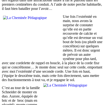
des regards dans une anfractuosité située à ras le plafond dans les
premiers centimètres du conduit. A l’aide de notre perche habituelle,
il faut bien batailler pour l’avoir…
Une fois l’extrémité en
main, nous avons la
surprise de constater
qu’elle est en partie
recouverte de calcite et
qu’elle est devenue un vrai
bout de bois (ou plutôt une
concrétion) sur quelques
mètres. Il est donc urgent
de prévoir un autre
système pour plus tard,
avec une cordelette de rappel en boucle, à la place de la corde fixe
qui se concrétionne… Je monte donc seul sur cette corde, emportant
avec moi l’extrémité d’une seconde corde. Une fois en haut,
j’équipe le deuxième train, mais cette fois directement, sans mettre
des fractionnements à tout va, et je regagne le sol.
C’est au tour de la famille
Schneider de monter en
duo. Aurore, équipée de
bric et de broc (mais en
sécurité), monte comme