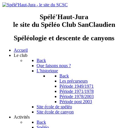
Spélé'Haut-Jura
le site du Spéléo Club SanClaudien
Spéléologie et descente de canyons
Accueil
Le club
Back
Que faisons nous ?
L'historique
Back
Les précurseurs
Période 1949/1971
Période 1971/1978
Période 1978/2003
Période post 2003
Site école de spéléo
Site école de canyon
Activités
Back
Spéléo