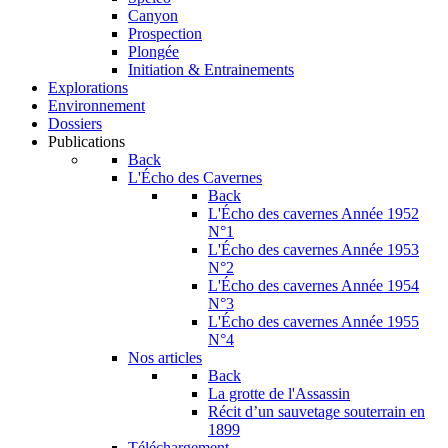
Canyon
Prospection
Plongée
Initiation & Entrainements
Explorations
Environnement
Dossiers
Publications
Back
L'Écho des Cavernes
Back
L'Écho des cavernes Année 1952
N°1
L'Écho des cavernes Année 1953
N°2
L'Écho des cavernes Année 1954
N°3
L'Écho des cavernes Année 1955
N°4
Nos articles
Back
La grotte de l'Assassin
Récit d’un sauvetage souterrain en
1899
Téléchargement