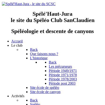
Spélé'Haut-Jura
le site du Spéléo Club SanClaudien
Spéléologie et descente de canyons
Accueil
Le club
Back
Que faisons nous ?
L'historique
Back
Les précurseurs
Période 1949/1971
Période 1971/1978
Période 1978/2003
Période post 2003
Site école de spéléo
Site école de canyon
Activités
Back
Spéléo