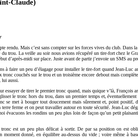
int-Claude)
r
ompte rendu. Mais c’est sans compter sur les forces vives du club. Dans 
 du trou. La veille au soir nous avions récupéré un tire-fort chez le Gr
but d’après-midi sur place. Juste avant de partir j’envoie un SMS au pr
faire un peu d’élagage pour installer le tire-fort quand Jean-Luc arr
ux tronc couchés sur le trou et un troisième encore debout mais complèt
 lui aussi.
our essayer de tirer le premier tronc quand, mais quique v’là, François a
lisser le tronc hors du trou, dans un premier temps et, éventuellement 
onc se met à bouger tout doucement mais sûrement et, point positif, d
la terre ferme et on peut travailler autour en toute sécurité. Jean-Luc 
moi évacuons les rondins un peu plus loin de façon qu’un petit plaisanti
ronc est un peu plus délicat à sortir. De par sa position on est oblig
un moment donné, en équilibre au-dessus du vide ; voire même à basc