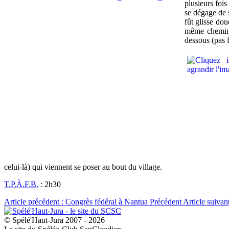
plusieurs foi
se dégage de 
fût glisse do
même chemin q
dessous (pas f
celui-là) qui viennent se poser au bout du village.
T.P.À.F.B.
: 2h30
Article précédent : Congrès fédéral à Nantua
Précédent
Article suivan
© Spélé'Haut-Jura 2007 - 2026