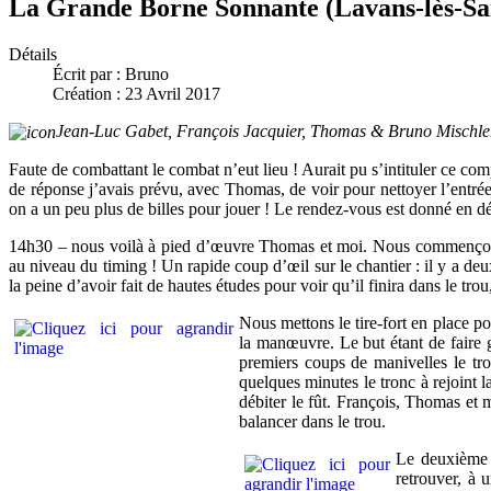
La Grande Borne Sonnante (Lavans-lès-Sa
Détails
Écrit par :
Bruno
Création : 23 Avril 2017
Jean-Luc Gabet, François Jacquier, Thomas & Bruno Mischle
Faute de combattant le combat n’eut lieu ! Aurait pu s’intituler ce c
de réponse j’avais prévu, avec Thomas, de voir pour nettoyer l’entrée
on a un peu plus de billes pour jouer ! Le rendez-vous est donné en dé
14h30 – nous voilà à pied d’œuvre Thomas et moi. Nous commençons à 
au niveau du timing ! Un rapide coup d’œil sur le chantier : il y a de
la peine d’avoir fait de hautes études pour voir qu’il finira dans le trou,
Nous mettons le tire-fort en place p
la manœuvre. Le but étant de faire g
premiers coups de manivelles le tr
quelques minutes le tronc à rejoint 
débiter le fût. François, Thomas et 
balancer dans le trou.
Le deuxième t
retrouver, à 