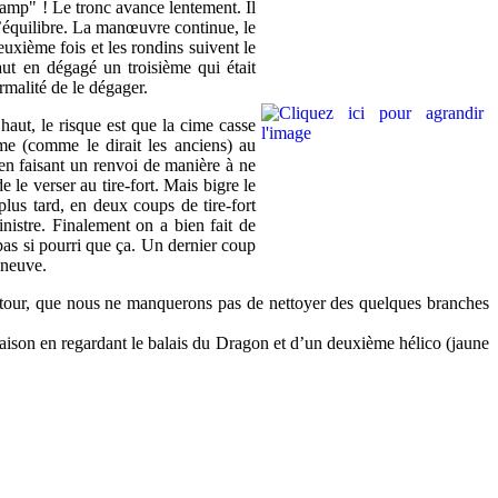
gamp" ! Le tronc avance lentement. Il
l’équilibre. La manœuvre continue, le
uxième fois et les rondins suivent le
ut en dégagé un troisième qui était
ormalité de le dégager.
haut, le risque est que la cime casse
me (comme le dirait les anciens) au
en faisant un renvoi de manière à ne
 le verser au tire-fort. Mais bigre le
 plus tard, en deux coups de tire-fort
inistre. Finalement on a bien fait de
 pas si pourri que ça. Un dernier coup
 neuve.
etour, que nous ne manquerons pas de nettoyer des quelques branches
aison en regardant le balais du Dragon et d’un deuxième hélico (jaune