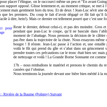
s pour placer l’élingue, on le raccourci même un peu et "En avant Guin
son support opposé. Glisse lentement et, au moment critique, se met à 
ucement mais gentiment hors du trou. Et de deux ! Jean-Luc sévit une de
ue les premiers. Du coup le fait d’avoir dégagé ce fût fait qu’il fa
acile à dire, hein!). Mais ce dernier est tellement pourri que c’est une f
Reste le dernier, debout celui-ci, et pas des moindre. Gros et 
pendant que jean-Luc le coupe, qu’il ne bascule dans l’abî
moment de l’abattage. Nous prenons la décision de le câbler 
pas être dans la trajectoire de la chute. Nous essayons même de
bougre ! Il résiste. Jean-Luc passe à l’action et, une entaille
voilà le fût qui prend du gîte et s’abat dans un grincement s
prendre toutes ces précautions car le tronc était bien sec mais
de nettoyage et voilà ! La Grande Borne Sonnante est comme
17h – nous remballons le matériel et prenons le chemin du r
cassées qui l’obstrue.
Nous terminons la journée devant une bière bien mérité à la m
t : Rivière de la Baume (Poligny)
Suivant