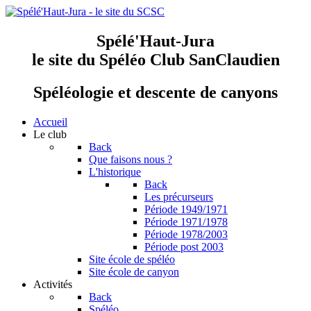
Spélé'Haut-Jura
le site du Spéléo Club SanClaudien
Spéléologie et descente de canyons
Accueil
Le club
Back
Que faisons nous ?
L'historique
Back
Les précurseurs
Période 1949/1971
Période 1971/1978
Période 1978/2003
Période post 2003
Site école de spéléo
Site école de canyon
Activités
Back
Spéléo