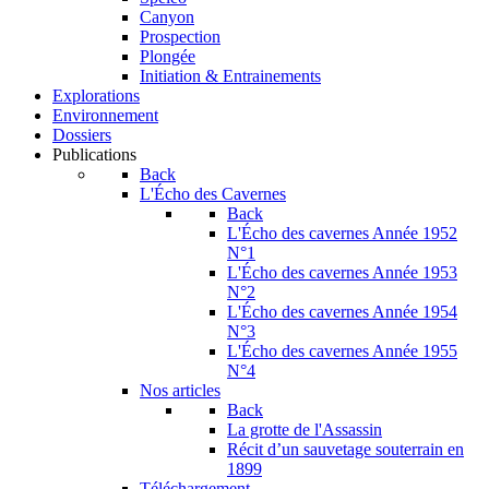
Canyon
Prospection
Plongée
Initiation & Entrainements
Explorations
Environnement
Dossiers
Publications
Back
L'Écho des Cavernes
Back
L'Écho des cavernes Année 1952
N°1
L'Écho des cavernes Année 1953
N°2
L'Écho des cavernes Année 1954
N°3
L'Écho des cavernes Année 1955
N°4
Nos articles
Back
La grotte de l'Assassin
Récit d’un sauvetage souterrain en
1899
Téléchargement