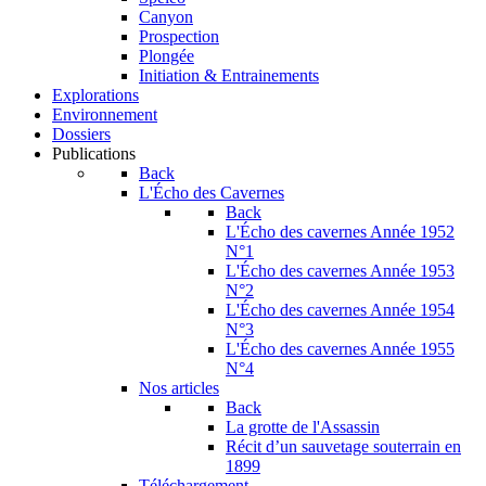
Canyon
Prospection
Plongée
Initiation & Entrainements
Explorations
Environnement
Dossiers
Publications
Back
L'Écho des Cavernes
Back
L'Écho des cavernes Année 1952
N°1
L'Écho des cavernes Année 1953
N°2
L'Écho des cavernes Année 1954
N°3
L'Écho des cavernes Année 1955
N°4
Nos articles
Back
La grotte de l'Assassin
Récit d’un sauvetage souterrain en
1899
Téléchargement