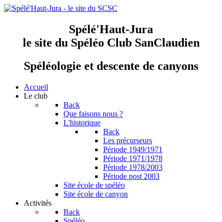
Spélé'Haut-Jura
le site du Spéléo Club SanClaudien
Spéléologie et descente de canyons
Accueil
Le club
Back
Que faisons nous ?
L'historique
Back
Les précurseurs
Période 1949/1971
Période 1971/1978
Période 1978/2003
Période post 2003
Site école de spéléo
Site école de canyon
Activités
Back
Spéléo