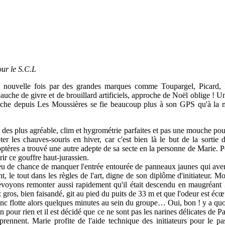
ur le S.C.L
e nouvelle fois par des grandes marques comme Toupargel, Picard, I
auche de givre et de brouillard artificiels, approche de Noël oblige ! U
 marche depuis Les Moussières se fie beaucoup plus à son GPS qu'à la
 des plus agréable, clim et hygrométrie parfaites et pas une mouche po
r les chauves-souris en hiver, car c'est bien là le but de la sortie d
tères a trouvé une autre adepte de sa secte en la personne de Marie. Pou
ir ce gouffre haut-jurassien.
peu de chance de manquer l'entrée entourée de panneaux jaunes qui aver
t, le tout dans les règles de l'art, digne de son diplôme d'initiateur. M
revoyons remonter aussi rapidement qu'il était descendu en maugréan
 gros, bien faisandé, git au pied du puits de 33 m et que l'odeur est é
nc flotte alors quelques minutes au sein du groupe… Oui, bon ! y a quoi 
n pour rien et il est décidé que ce ne sont pas les narines délicates de P
eprennent. Marie profite de l'aide technique des initiateurs pour le 