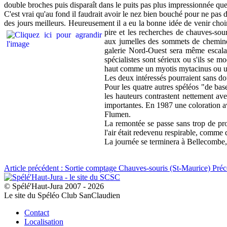
double broches puis disparaît dans le puits pas plus impressionnée que
C'est vrai qu'au fond il faudrait avoir le nez bien bouché pour ne pas
des jours meilleurs. Heureusement il a eu la bonne idée de venir choi
pire et les recherches de chauves-so
aux jumelles des sommets de cheminée
galerie Nord-Ouest sera même escalad
spécialistes sont sérieux ou s'ils se 
haut comme un myotis mytacinus ou un
Les deux intéressés pourraient sans dou
Pour les quatre autres spéléos "de base
les hauteurs contrastent nettement ave
importantes. En 1987 une coloration av
Flumen.
La remontée se passe sans trop de pro
l'air était redevenu respirable, comme 
La journée se terminera à Bellecombe, 
Article précédent : Sortie comptage Chauves-souris (St-Maurice)
Préc
© Spélé'Haut-Jura 2007 - 2026
Le site du Spéléo Club SanClaudien
Contact
Localisation