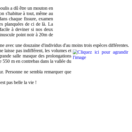
boulis a dû être un mouton en
 on s'habitue à tout, même au
 dans chaque fissure, examen
es planquées de ci de là. La
acile à deviner si nos deux
minuscule point noir à 20m de
nne avec une douzaine d'individus d'au moins trois espèces différentes.
e laisse pas indifférent, les volumes et
a grande salle masque des prolongations
ée 550 m en contrebas dans la vallée du
ieur. Personne ne sembla remarquer que
t pas belle la vie !