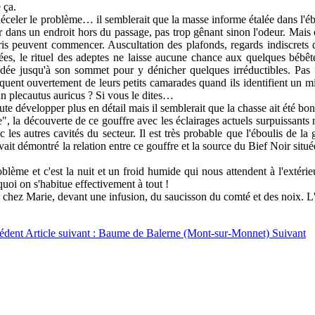
 ça.
 déceler le problème… il semblerait que la masse informe étalée dans l'é
r dans un endroit hors du passage, pas trop gênant sinon l'odeur. Mais
uris peuvent commencer. Auscultation des
plafonds, regards indiscrets
s, le rituel des adeptes ne laisse aucune chance aux quelques bébêt
ée jusqu'à son sommet pour y dénicher quelques irréductibles. Pas f
moquent ouvertement de leurs petits camarades quand ils identifient un 
 plecautus auricus ? Si vous le dites…
te développer plus en détail mais il semblerait que la chasse ait été bo
", la découverte de ce gouffre avec les éclairages actuels surpuissants n
c les autres cavités du secteur. Il est très probable que l'éboulis de l
ait démontré la relation entre ce gouffre et la source du Bief Noir situ
blème et c'est la nuit et un froid humide qui nous attendent à l'extér
quoi on s'habitue effectivement à tout !
chez Marie, devant une infusion, du saucisson du comté et des noix. L'es
édent
Article suivant : Baume de Balerne (Mont-sur-Monnet)
Suivant