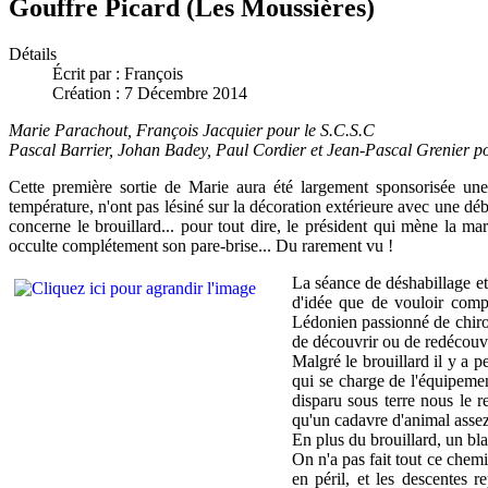
Gouffre Picard (Les Moussières)
Détails
Écrit par :
François
Création : 7 Décembre 2014
Marie Parachout, François Jacquier pour le S.C.S.C
Pascal Barrier, Johan Badey, Paul Cordier et Jean-Pascal Grenier po
Cette première sortie de Marie aura été largement sponsorisée un
température, n'ont pas lésiné sur la décoration extérieure avec une déb
concerne le brouillard... pour tout dire, le président qui mène la
occulte complétement son pare-brise... Du rarement vu !
La séance de déshabillage et
d'idée que de vouloir compte
Lédonien passionné de chirop
de découvrir ou de redécouvr
Malgré le brouillard il y a 
qui se charge de l'équipemen
disparu sous terre nous le 
qu'un cadavre d'animal assez
En plus du brouillard, un bla
On n'a pas fait tout ce chemi
en péril, et les descentes r