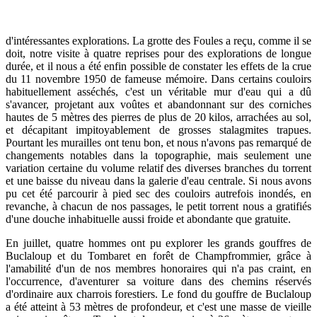
d'intéressantes explorations. La grotte des Foules a reçu, comme il se
doit, notre visite à quatre reprises pour des explorations de longue
durée, et il nous a été enfin possible de constater les effets de la crue
du 11 novembre 1950 de fameuse mémoire. Dans certains couloirs
habituellement asséchés, c'est un véritable mur d'eau qui a dû
s'avancer, projetant aux voûtes et abandonnant sur des corniches
hautes de 5 mètres des pierres de plus de 20 kilos, arrachées au sol,
et décapitant impitoyablement de grosses stalagmites trapues.
Pourtant les murailles ont tenu bon, et nous n'avons pas remarqué de
changements notables dans la topographie, mais seulement une
variation certaine du volume relatif des diverses branches du torrent
et une baisse du niveau dans la galerie d'eau centrale. Si nous avons
pu cet été parcourir à pied sec des couloirs autrefois inondés, en
revanche, à chacun de nos passages, le petit torrent nous a gratifiés
d'une douche inhabituelle aussi froide et abondante que gratuite.
En juillet, quatre hommes ont pu explorer les grands gouffres de
Buclaloup et du Tombaret en forêt de Champfrommier, grâce à
l'amabilité d'un de nos membres honoraires qui n'a pas craint, en
l'occurrence, d'aventurer sa voiture dans des chemins réservés
d'ordinaire aux charrois forestiers. Le fond du gouffre de Buclaloup
a été atteint à 53 mètres de profondeur, et c'est une masse de vieille