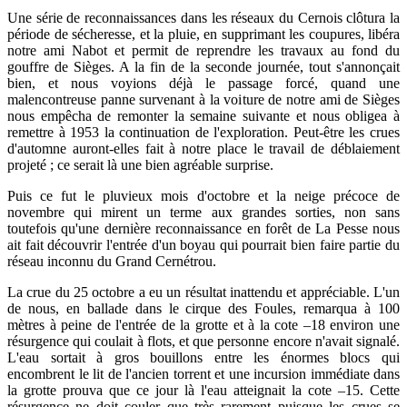
Une série de reconnaissances dans les réseaux du Cernois clôtura la
période de sécheresse, et la pluie, en supprimant les coupures, libéra
notre ami Nabot et permit de reprendre les travaux au fond du
gouffre de Sièges. A la fin de la seconde journée, tout s'annonçait
bien, et nous voyions déjà le passage forcé, quand une
malencontreuse panne survenant à la voiture de notre ami de Sièges
nous empêcha de remonter la semaine suivante et nous obligea à
remettre à 1953 la continuation de l'exploration. Peut-être les crues
d'automne auront-elles fait à notre place le travail de déblaiement
projeté ; ce serait là une bien agréable surprise.
Puis ce fut le pluvieux mois d'octobre et la neige précoce de
novembre qui mirent un terme aux grandes sorties, non sans
toutefois qu'une dernière reconnaissance en forêt de La Pesse nous
ait fait découvrir l'entrée d'un boyau qui pourrait bien faire partie du
réseau inconnu du Grand Cernétrou.
La crue du 25 octobre a eu un résultat inattendu et appréciable. L'un
de nous, en ballade dans le cirque des Foules, remarqua à 100
mètres à peine de l'entrée de la grotte et à la cote –18 environ une
résurgence qui coulait à flots, et que personne encore n'avait signalé.
L'eau sortait à gros bouillons entre les énormes blocs qui
encombrent le lit de l'ancien torrent et une incursion immédiate dans
la grotte prouva que ce jour là l'eau atteignait la cote –15. Cette
résurgence ne doit couler que très rarement puisque les crues se