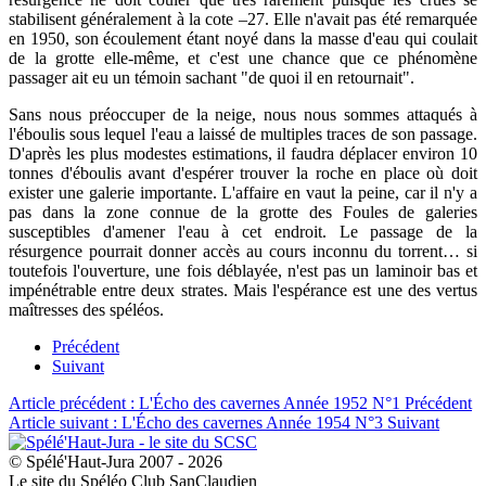
stabilisent généralement à la cote –27. Elle n'avait pas été remarquée
en 1950, son écoulement étant noyé dans la masse d'eau qui coulait
de la grotte elle-même, et c'est une chance que ce phénomène
passager ait eu un témoin sachant "de quoi il en retournait".
Sans nous préoccuper de la neige, nous nous sommes attaqués à
l'éboulis sous lequel l'eau a laissé de multiples traces de son passage.
D'après les plus modestes estimations, il faudra déplacer environ 10
tonnes d'éboulis avant d'espérer trouver la roche en place où doit
exister une galerie importante. L'affaire en vaut la peine, car il n'y a
pas dans la zone connue de la grotte des Foules de galeries
susceptibles d'amener l'eau à cet endroit. Le passage de la
résurgence pourrait donner accès au cours inconnu du torrent… si
toutefois l'ouverture, une fois déblayée, n'est pas un laminoir bas et
impénétrable entre deux strates. Mais l'espérance est une des vertus
maîtresses des spéléos.
Précédent
Suivant
Article précédent : L'Écho des cavernes Année 1952 N°1
Précédent
Article suivant : L'Écho des cavernes Année 1954 N°3
Suivant
© Spélé'Haut-Jura 2007 - 2026
Le site du Spéléo Club SanClaudien