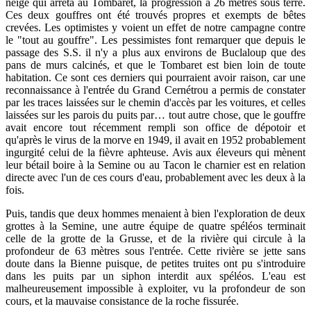
neige qui arrêta au Tombaret, la progression à 26 mètres sous terre.
Ces deux gouffres ont été trouvés propres et exempts de bêtes
crevées. Les optimistes y voient un effet de notre campagne contre
le "tout au gouffre". Les pessimistes font remarquer que depuis le
passage des S.S. il n'y a plus aux environs de Buclaloup que des
pans de murs calcinés, et que le Tombaret est bien loin de toute
habitation. Ce sont ces derniers qui pourraient avoir raison, car une
reconnaissance à l'entrée du Grand Cernétrou a permis de constater
par les traces laissées sur le chemin d'accès par les voitures, et celles
laissées sur les parois du puits par… tout autre chose, que le gouffre
avait encore tout récemment rempli son office de dépotoir et
qu'après le virus de la morve en 1949, il avait en 1952 probablement
ingurgité celui de la fièvre aphteuse. Avis aux éleveurs qui mènent
leur bétail boire à la Semine ou au Tacon le charnier est en relation
directe avec l'un de ces cours d'eau, probablement avec les deux à la
fois.
Puis, tandis que deux hommes menaient à bien l'exploration de deux
grottes à la Semine, une autre équipe de quatre spéléos terminait
celle de la grotte de la Grusse, et de la rivière qui circule à la
profondeur de 63 mètres sous l'entrée. Cette rivière se jette sans
doute dans la Bienne puisque, de petites truites ont pu s'introduire
dans les puits par un siphon interdit aux spéléos. L'eau est
malheureusement impossible à exploiter, vu la profondeur de son
cours, et la mauvaise consistance de la roche fissurée.