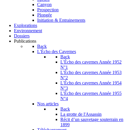
Canyon
Prospection
Plongée
Initiation & Entrainements
Explorations
Environnement
Dossiers
Publications
Back
L'Écho des Cavernes
Back
L'Écho des cavernes Année 1952
N°1
L'Écho des cavernes Année 1953
N°2
L'Écho des cavernes Année 1954
N°3
L'Écho des cavernes Année 1955
N°4
Nos articles
Back
La grotte de l'Assassin
Récit d’un sauvetage souterrain en
1899
Téléchargement