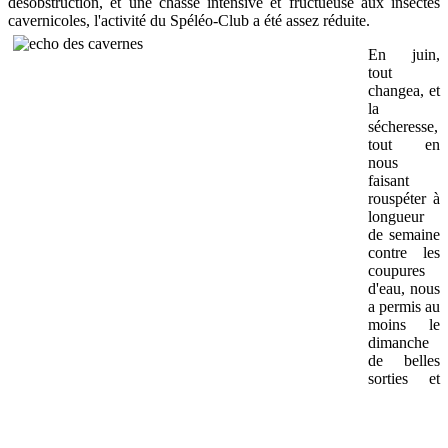
désobstruction, et une chasse intensive et fructueuse aux insectes
cavernicoles, l'activité du Spéléo-Club a été assez réduite.
En juin,
tout
changea, et
la
sécheresse,
tout en
nous
faisant
rouspéter à
longueur
de semaine
contre les
coupures
d'eau, nous
a permis au
moins le
dimanche
de belles
sorties et