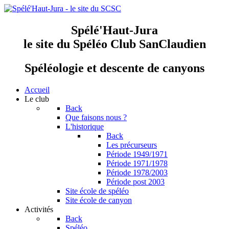
Spélé'Haut-Jura
le site du Spéléo Club SanClaudien
Spéléologie et descente de canyons
Accueil
Le club
Back
Que faisons nous ?
L'historique
Back
Les précurseurs
Période 1949/1971
Période 1971/1978
Période 1978/2003
Période post 2003
Site école de spéléo
Site école de canyon
Activités
Back
Spéléo