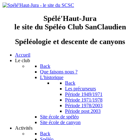
Spélé'Haut-Jura
le site du Spéléo Club SanClaudien
Spéléologie et descente de canyons
Accueil
Le club
Back
Que faisons nous ?
L'historique
Back
Les précurseurs
Période 1949/1971
Période 1971/1978
Période 1978/2003
Période post 2003
Site école de spéléo
Site école de canyon
Activités
Back
Spéléo