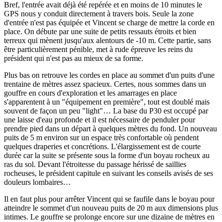
Bref, l'entrée avait déjà été repérée et en moins de 10 minutes le
GPS nous y conduit directement à travers bois. Seule la zone
d'entrée n'est pas équipée et Vincent se charge de mettre la corde en
place. On débute par une suite de petits ressauts étroits et bien
terreux qui mènent jusqu'aux alentours de -10 m. Cette partie, sans
être particulièrement pénible, met à rude épreuve les reins du
président qui n'est pas au mieux de sa forme.
Plus bas on retrouve les cordes en place au sommet d'un puits d'une
trentaine de mètres assez spacieux. Certes, nous sommes dans un
gouffre en cours d'exploration et les amarrages en place
s'apparentent à un "équipement en première", tout est doublé mais
souvent de façon un peu "light"… La base du P30 est occupé par
une laisse d'eau profonde et il est nécessaire de penduler pour
prendre pied dans un départ à quelques mètres du fond. Un nouveau
puits de 5 m environ sur un espace très confortable où pendent
quelques draperies et concrétions. L'élargissement est de courte
durée car la suite se présente sous la forme d'un boyau rocheux au
ras du sol. Devant l'étroitesse du passage hérissé de saillies
rocheuses, le président capitule en suivant les conseils avisés de ses
douleurs lombaires…
Il en faut plus pour arrêter Vincent qui se faufile dans le boyau pour
atteindre le sommet d'un nouveau puits de 20 m aux dimensions plus
intimes. Le gouffre se prolonge encore sur une dizaine de mètres en