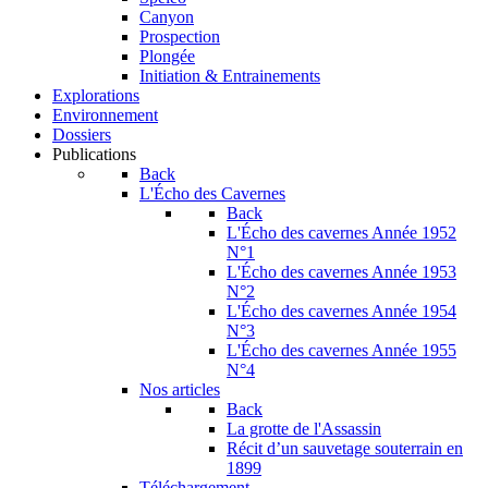
Canyon
Prospection
Plongée
Initiation & Entrainements
Explorations
Environnement
Dossiers
Publications
Back
L'Écho des Cavernes
Back
L'Écho des cavernes Année 1952
N°1
L'Écho des cavernes Année 1953
N°2
L'Écho des cavernes Année 1954
N°3
L'Écho des cavernes Année 1955
N°4
Nos articles
Back
La grotte de l'Assassin
Récit d’un sauvetage souterrain en
1899
Téléchargement