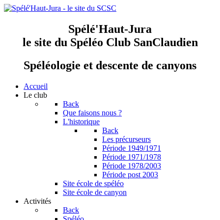
Spélé'Haut-Jura
le site du Spéléo Club SanClaudien
Spéléologie et descente de canyons
Accueil
Le club
Back
Que faisons nous ?
L'historique
Back
Les précurseurs
Période 1949/1971
Période 1971/1978
Période 1978/2003
Période post 2003
Site école de spéléo
Site école de canyon
Activités
Back
Spéléo