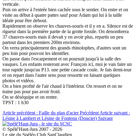
verticale.
Puis on arrive à l'entrée bien cachée sous le sentier. On entre et on
visite au début à quatre pattes sauf pour Adam qui lui à la taille
idéale pour être debout.
Rapidement on observe les chauves-souris et il y en a. Silence est de
rigueur dans la première partie de la grotte fossile. On denombrera
37 chauves-souris mais il devait y en avoir plus, repartis un peu
partout dans les premiers 200m environs.
On verra principalement des grands rhinolophes, d'autres sont un
peu loin pour pouvoir les identifier.
On passe dans l'escarpement et on poursuit jusqu'à la salle des
vasques. Les enfants resteront avec François ici, moi je vais faire un
tour rapide jusqu'au P13. une petite cascade coule. Je fais demi-tour
et on repart dans l'autre sens pour ressortir en faisant quelques
photos et vidéos.
On a bien profité de l'air chaud à l'intérieur. On ressort et on ne
traine pas pour pas avoir froid.
On se déséquipe et on rentre.
TPST : 1 h30
Article précédent : Faille du plan d'acier
Précédent
Article suivant :
Lésine à Lambert et Lésine de Fontenu (Doucier)
Suivant
© Spélé'Haut-Jura 2007 - 2026
Le site du Spéléo Club SanClaudien