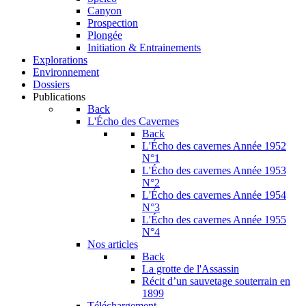
Canyon
Prospection
Plongée
Initiation & Entrainements
Explorations
Environnement
Dossiers
Publications
Back
L'Écho des Cavernes
Back
L'Écho des cavernes Année 1952
N°1
L'Écho des cavernes Année 1953
N°2
L'Écho des cavernes Année 1954
N°3
L'Écho des cavernes Année 1955
N°4
Nos articles
Back
La grotte de l'Assassin
Récit d’un sauvetage souterrain en
1899
Téléchargement