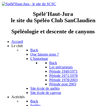
Spélé'Haut-Jura
le site du Spéléo Club SanClaudien
Spéléologie et descente de canyons
Accueil
Le club
Back
Que faisons nous ?
L'historique
Back
Les précurseurs
Période 1949/1971
Période 1971/1978
Période 1978/2003
Période post 2003
Site école de spéléo
Site école de canyon
Activités
Back
Spéléo