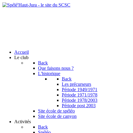
Accueil
Le club
Back
Que faisons nous ?
L'historique
Back
Les précurseurs
Période 1949/1971
Période 1971/1978
Période 1978/2003
Période post 2003
Site école de spéléo
Site école de canyon
Activités
Back
Spéléo