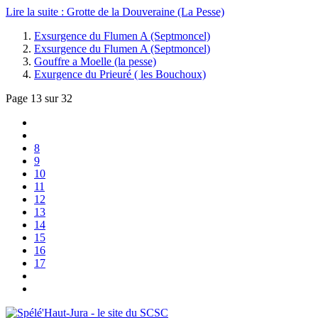
Lire la suite : Grotte de la Douveraine (La Pesse)
Exsurgence du Flumen A (Septmoncel)
Exsurgence du Flumen A (Septmoncel)
Gouffre a Moelle (la pesse)
Exurgence du Prieuré ( les Bouchoux)
Page 13 sur 32
8
9
10
11
12
13
14
15
16
17