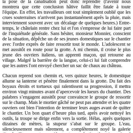
la pose de la canalisation peut donc reprendre (l'avenir nous
montrera que cette conclusion hâtive faillit être fatale à toute
l'équipe. En effet, les travailleurs ont tout simplement oublié que les
crues souterraines n'arrivent pas instantanément après la pluie, mais
interviennent souvent avec un décalage de quelques heures.) Entre-
temps, le châtelain rentre chez lui et l'on s'empresse de lui faire part
de l'inquiétude générale. Sans hésiter, monsieur Monnier, conscient
de la situation, dépêche un de ses jeunes domestiques sur le chantier
avec l'ordre exprès de faire ressortir tout le monde. L'adolescent se
met aussitôt en route pour la grotte. A mi chemin, il croise le plus
jeune des ouvriers italiens, un apprenti maçon, qui retourne au
village. Malgré la barrière de la langue, celui-ci lui fait comprendre
que les autres l'ont envoyé chercher un sac de chaux au château.
Chacun reprend son chemin et, vers quinze heures, le domestique
allume sa lanterne et pénètre finalement dans la grotte. Du fait des
boyaux étroits et tortueux qui ralentissent sa progression, il mettra
environ vingt minutes avant d’apercevoir les lueurs du chantier. Des
palabres s’engagent aussitôt pour convaincre le groupe de ressortir
sur le champ. Mais le mortier gâché ne peut pas attendre et les quatre
ouvriers ont bien l’intention de terminer leurs auges avant de quitter
le chantier. Un bon quart d’heure plus tard, après avoir nettoyé les
outils, la troupe se dirige enfin vers la sortie. Hélas, après quelques
dizaines de mètres, la stupeur s’abat sur le groupe. L'eau,
silencieusement mais sûrement, a complètement noyé la galerie