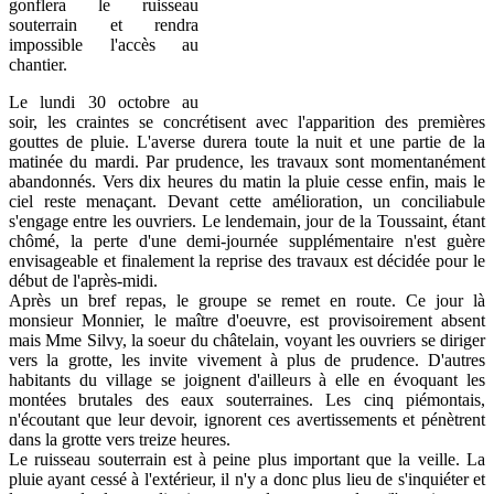
gonflera le ruisseau
souterrain et rendra
impossible l'accès au
chantier.
Le lundi 30 octobre au
soir, les craintes se concrétisent avec l'apparition des premières
gouttes de pluie. L'averse durera toute la nuit et une partie de la
matinée du mardi. Par prudence, les travaux sont momentanément
abandonnés. Vers dix heures du matin la pluie cesse enfin, mais le
ciel reste menaçant. Devant cette amélioration, un conciliabule
s'engage entre les ouvriers. Le lendemain, jour de la Toussaint, étant
chômé, la perte d'une demi-journée supplémentaire n'est guère
envisageable et finalement la reprise des travaux est décidée pour le
début de l'après-midi.
Après un bref repas, le groupe se remet en route. Ce jour là
monsieur Monnier, le maître d'oeuvre, est provisoirement absent
mais Mme Silvy, la soeur du châtelain, voyant les ouvriers se diriger
vers la grotte, les invite vivement à plus de prudence. D'autres
habitants du village se joignent d'ailleurs à elle en évoquant les
montées brutales des eaux souterraines. Les cinq piémontais,
n'écoutant que leur devoir, ignorent ces avertissements et pénètrent
dans la grotte vers treize heures.
Le ruisseau souterrain est à peine plus important que la veille. La
pluie ayant cessé à l'extérieur, il n'y a donc plus lieu de s'inquiéter et