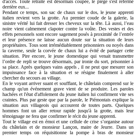
d'accès. Toute retraite est désormais coupée, le piège s'est refermé
derrière eux...
Pendant ce temps, son sac de chaux sur le dos, le jeune apprenti
italien revient vers la grotte. Au premier coude de la galerie, la
sinistre vérité lui fait dresser les cheveux sur la tête. Là aussi, l’eau
noire vient calmement clapoter contre la voûte. Des vestes et des
effets personnels sont encore sagement posés à proximité de l’entrée
et leur présence ne laisse aucun doute sur la situation de leurs
propriétaires. Tous sont irrémédiablement prisonniers ou noyés dans
la caverne, seule la corvée de chaux lui a évité de partager cette
situation. Pire encore, le jeune domestique qui venait transmettre
l’ordre de repli se trouve désormais, par ironie du sort, prisonnier à
sa place. Après quelques vains appels , il ne peut que mesurer son
impuissance face à la situation et se résigne finalement à aller
chercher du secours au village.
En le voyant arriver suant et soufflant, le châtelain comprend sur le
champ qu'un événement grave vient de se produire. Les paroles
hachées et l'état d'affolement du jeune italien lui confirment vite ses
craintes. Plus par geste que par la parole, le Piémontais explique la
situation aux villageois qui accourent de toutes parts. Quelques
hommes font un aller retour rapide jusqu'à la grotte, mais leur
témoignage ne fera que confirmer le récit du jeune apprenti.
Tout le village est en émoi et une cellule de crise s’organise autour
du châtelain et de monsieur Lançon, maire de Jeurre. Dans un
premier temps on réquisitionne la pompe à bras de monsieur