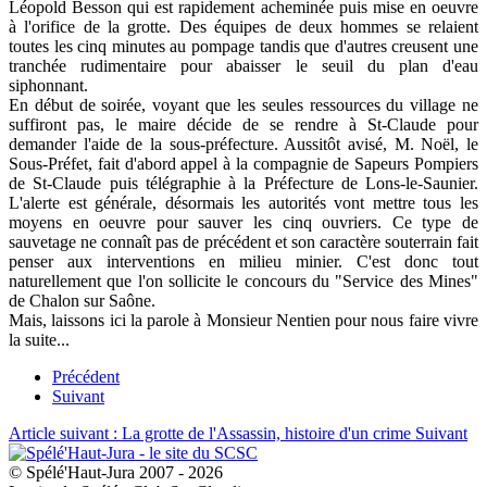
Léopold Besson qui est rapidement acheminée puis mise en oeuvre
à l'orifice de la grotte. Des équipes de deux hommes se relaient
toutes les cinq minutes au pompage tandis que d'autres creusent une
tranchée rudimentaire pour abaisser le seuil du plan d'eau
siphonnant.
En début de soirée, voyant que les seules ressources du village ne
suffiront pas, le maire décide de se rendre à St-Claude pour
demander l'aide de la sous-préfecture. Aussitôt avisé, M. Noël, le
Sous-Préfet, fait d'abord appel à la compagnie de Sapeurs Pompiers
de St-Claude puis télégraphie à la Préfecture de Lons-le-Saunier.
L'alerte est générale, désormais les autorités vont mettre tous les
moyens en oeuvre pour sauver les cinq ouvriers. Ce type de
sauvetage ne connaît pas de précédent et son caractère souterrain fait
penser aux interventions en milieu minier. C'est donc tout
naturellement que l'on sollicite le concours du "Service des Mines"
de Chalon sur Saône.
Mais, laissons ici la parole à Monsieur Nentien pour nous faire vivre
la suite...
Précédent
Suivant
Article suivant : La grotte de l'Assassin, histoire d'un crime
Suivant
© Spélé'Haut-Jura 2007 - 2026