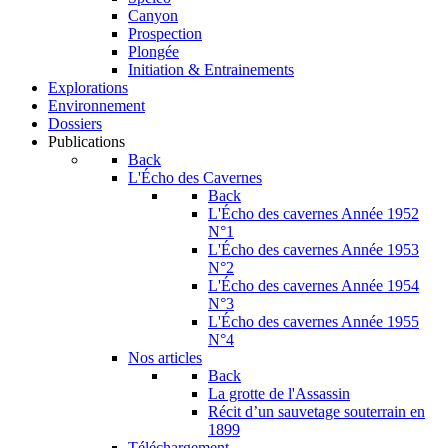
Canyon
Prospection
Plongée
Initiation & Entrainements
Explorations
Environnement
Dossiers
Publications
Back
L'Écho des Cavernes
Back
L'Écho des cavernes Année 1952
N°1
L'Écho des cavernes Année 1953
N°2
L'Écho des cavernes Année 1954
N°3
L'Écho des cavernes Année 1955
N°4
Nos articles
Back
La grotte de l'Assassin
Récit d’un sauvetage souterrain en
1899
Téléchargement