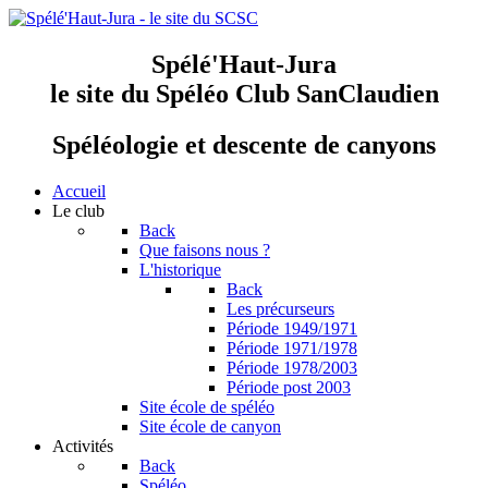
Spélé'Haut-Jura
le site du Spéléo Club SanClaudien
Spéléologie et descente de canyons
Accueil
Le club
Back
Que faisons nous ?
L'historique
Back
Les précurseurs
Période 1949/1971
Période 1971/1978
Période 1978/2003
Période post 2003
Site école de spéléo
Site école de canyon
Activités
Back
Spéléo