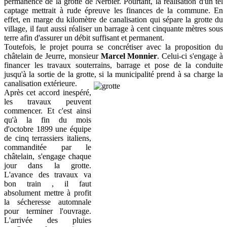
permanence de la grotte de Nerbier. Pourtant, la réalisation d'un tel
captage mettrait à rude épreuve les finances de la commune. En
effet, en marge du kilomètre de canalisation qui sépare la grotte du
village, il faut aussi réaliser un barrage à cent cinquante mètres sous
terre afin d'assurer un débit suffisant et permanent.
Toutefois, le projet pourra se concrétiser avec la proposition du
châtelain de Jeurre, monsieur
Marcel Monnier
. Celui-ci s'engage à
financer les travaux souterrains, barrage et pose de la conduite
jusqu'à la sortie de la grotte, si la municipalité prend à sa charge la
canalisation extérieure.
Après cet accord inespéré,
les travaux peuvent
commencer. Et c'est ainsi
qu'à la fin du mois
d'octobre 1899 une équipe
de cinq terrassiers italiens,
commanditée par le
châtelain, s'engage chaque
jour dans la grotte.
L'avance des travaux va
bon train , il faut
absolument mettre à profit
la sécheresse automnale
pour terminer l'ouvrage.
L'arrivée des pluies