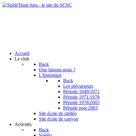
Accueil
Le club
Back
Que faisons nous ?
L'historique
Back
Les précurseurs
Période 1949/1971
Période 1971/1978
Période 1978/2003
Période post 2003
Site école de spéléo
Site école de canyon
Activités
Back
Spéléo