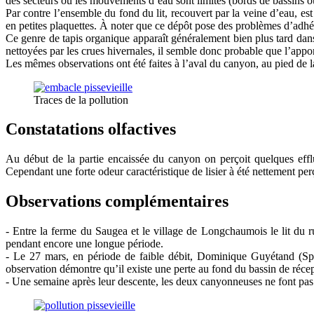
des secteurs où les mouvements d’eau sont limités (bords de bassins 
Par contre l’ensemble du fond du lit, recouvert par la veine d’eau, es
en petites plaquettes. À noter que ce dépôt pose des problèmes d’adhér
Ce genre de tapis organique apparaît généralement bien plus tard dans 
nettoyées par les crues hivernales, il semble donc probable que l’apport
Les mêmes observations ont été faites à l’aval du canyon, au pied de 
Traces de la pollution
Constatations olfactives
Au début de la partie encaissée du canyon on perçoit quelques efflu
Cependant une forte odeur caractéristique de lisier à été nettement per
Observations complémentaires
- Entre la ferme du Saugea et le village de Longchaumois le lit du rui
pendant encore une longue période.
- Le 27 mars, en période de faible débit, Dominique Guyétand (Spél
observation démontre qu’il existe une perte au fond du bassin de récepti
- Une semaine après leur descente, les deux canyonneuses ne font pas