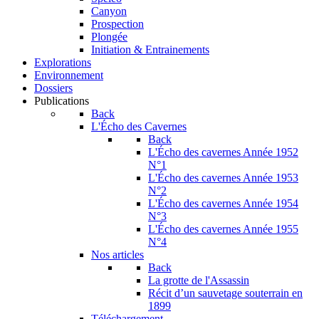
Canyon
Prospection
Plongée
Initiation & Entrainements
Explorations
Environnement
Dossiers
Publications
Back
L'Écho des Cavernes
Back
L'Écho des cavernes Année 1952
N°1
L'Écho des cavernes Année 1953
N°2
L'Écho des cavernes Année 1954
N°3
L'Écho des cavernes Année 1955
N°4
Nos articles
Back
La grotte de l'Assassin
Récit d’un sauvetage souterrain en
1899
Téléchargement