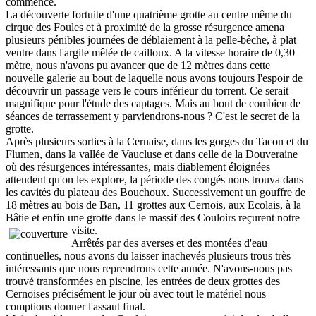
commencé.
La découverte fortuite d'une quatrième grotte au centre même du
cirque des Foules et à proximité de la grosse résurgence amena
plusieurs pénibles journées de déblaiement à la pelle-bêche, à plat
ventre dans l'argile mêlée de cailloux. A la vitesse horaire de 0,30
mètre, nous n'avons pu avancer que de 12 mètres dans cette
nouvelle galerie au bout de laquelle nous avons toujours l'espoir de
découvrir un passage vers le cours inférieur du torrent. Ce serait
magnifique pour l'étude des captages. Mais au bout de combien de
séances de terrassement y parviendrons-nous ? C'est le secret de la
grotte.
Après plusieurs sorties à la Cernaise, dans les gorges du Tacon et du
Flumen, dans la vallée de Vaucluse et dans celle de la Douveraine
où des résurgences intéressantes, mais diablement éloignées
attendent qu'on les explore, la période des congés nous trouva dans
les cavités du plateau des Bouchoux. Successivement un gouffre de
18 mètres au bois de Ban, 11 grottes aux Cernois, aux Ecolais, à la
Bâtie et enfin une grotte dans le massif des Couloirs reçurent notre
visite.
Arrêtés par des averses et des montées d'eau
continuelles, nous avons du laisser inachevés plusieurs trous très
intéressants que nous reprendrons cette année. N'avons-nous pas
trouvé transformées en piscine, les entrées de deux grottes des
Cernoises précisément le jour où avec tout le matériel nous
comptions donner l'assaut final.