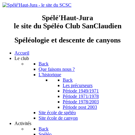
Spélé'Haut-Jura
le site du Spéléo Club SanClaudien
Spéléologie et descente de canyons
Accueil
Le club
Back
Que faisons nous ?
L'historique
Back
Les précurseurs
Période 1949/1971
Période 1971/1978
Période 1978/2003
Période post 2003
Site école de spéléo
Site école de canyon
Activités
Back
Spéléo