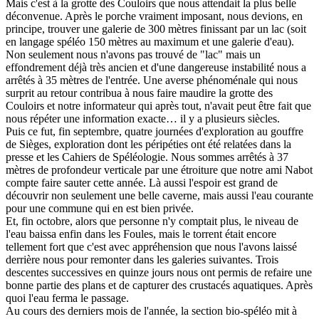
Mais c'est à la grotte des Couloirs que nous attendait la plus belle
déconvenue. Après le porche vraiment imposant, nous devions, en
principe, trouver une galerie de 300 mètres finissant par un lac (soit
en langage spéléo 150 mètres au maximum et une galerie d'eau).
Non seulement nous n'avons pas trouvé de "lac" mais un
effondrement déjà très ancien et d'une dangereuse instabilité nous a
arrêtés à 35 mètres de l'entrée. Une averse phénoménale qui nous
surprit au retour contribua à nous faire maudire la grotte des
Couloirs et notre informateur qui après tout, n'avait peut être fait que
nous répéter une information exacte… il y a plusieurs siècles.
Puis ce fut, fin septembre, quatre journées d'exploration au gouffre
de Sièges, exploration dont les péripéties ont été relatées dans la
presse et les Cahiers de Spéléologie. Nous sommes arrêtés à 37
mètres de profondeur verticale par une étroiture que notre ami Nabot
compte faire sauter cette année. Là aussi l'espoir est grand de
découvrir non seulement une belle caverne, mais aussi l'eau courante
pour une commune qui en est bien privée.
Et, fin octobre, alors que personne n'y comptait plus, le niveau de
l'eau baissa enfin dans les Foules, mais le torrent était encore
tellement fort que c'est avec appréhension que nous l'avons laissé
derrière nous pour remonter dans les galeries suivantes. Trois
descentes successives en quinze jours nous ont permis de refaire une
bonne partie des plans et de capturer des crustacés aquatiques. Après
quoi l'eau ferma le passage.
Au cours des derniers mois de l'année, la section bio-spéléo mit à