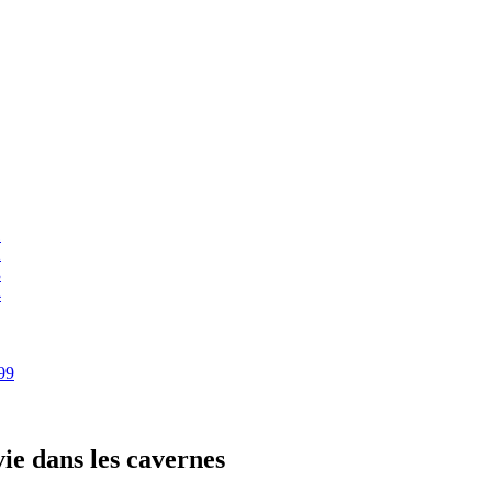
1
2
3
4
899
ie dans les cavernes