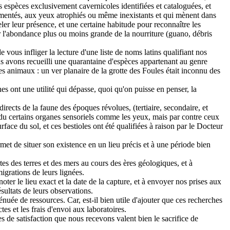
 espèces exclusivement cavernicoles identifiées et cataloguées, et
igmentés, aux yeux atrophiés ou même inexistants et qui mènent dans
celer leur présence, et une certaine habitude pour reconnaître les
par l'abondance plus ou moins grande de la nourriture (guano, débris
vous infliger la lecture d'une liste de noms latins qualifiant nos
ous avons recueilli une quarantaine d'espèces appartenant au genre
s animaux : un ver planaire de la grotte des Foules était inconnu des
hes ont une utilité qui dépasse, quoi qu'on puisse en penser, la
rects de la faune des époques révolues, (tertiaire, secondaire, et
erdu certains organes sensoriels comme les yeux, mais par contre ceux
face du sol, et ces bestioles ont été qualifiées à raison par le Docteur
met de situer son existence en un lieu précis et à une période bien
rtes des terres et des mers au cours des ères géologiques, et à
igrations de leurs lignées.
oter le lieu exact et la date de la capture, et à envoyer nos prises aux
ésultats de leurs observations.
uée de ressources. Car, est-il bien utile d'ajouter que ces recherches
es et les frais d'envoi aux laboratoires.
 de satisfaction que nous recevons valent bien le sacrifice de