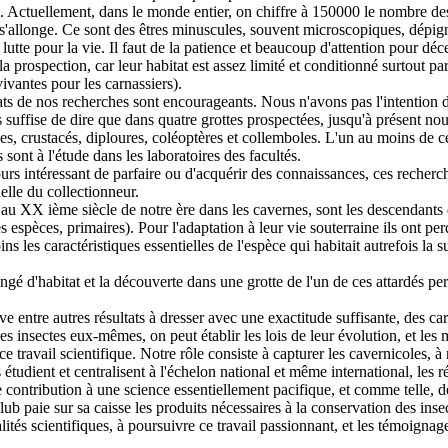
e. Actuellement, dans le monde entier, on chiffre à 150000 le nombre des
e s'allonge. Ce sont des êtres minuscules, souvent microscopiques, dép
 lutte pour la vie. Il faut de la patience et beaucoup d'attention pour dé
la prospection, car leur habitat est assez limité et conditionné surtout 
ivantes pour les carnassiers).
ts de nos recherches sont encourageants. Nous n'avons pas l'intention de 
us suffise de dire que dans quatre grottes prospectées, jusqu'à présent n
s, crustacés, diploures, coléoptères et collemboles. L'un au moins de ce
s sont à l'étude dans les laboratoires des facultés.
ours intéressant de parfaire ou d'acquérir des connaissances, ces recherc
elle du collectionneur.
au XX ième siècle de notre ère dans les cavernes, sont les descendants di
 espèces, primaires). Pour l'adaptation à leur vie souterraine ils ont p
s caractéristiques essentielles de l'espèce qui habitait autrefois la sur
ngé d'habitat et la découverte dans une grotte de l'un de ces attardés per
ve entre autres résultats à dresser avec une exactitude suffisante, des ca
s insectes eux-mêmes, on peut établir les lois de leur évolution, et les m
travail scientifique. Notre rôle consiste à capturer les cavernicoles, à n
 étudient et centralisent à l'échelon national et même international, les r
ontribution à une science essentiellement pacifique, et comme telle, dén
 paie sur sa caisse les produits nécessaires à la conservation des insect
s scientifiques, à poursuivre ce travail passionnant, et les témoignages