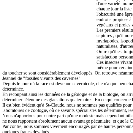
d'une variété inouï
chaque jour la list
l'obscurité une âpre
endroits propices à 
végétaux et proies v
Les premiers résulta
captures ; qu'il no
myriapodes, isopode
naturalistes, d'autre
Outre qu'il est touj
satisfaction personn
Ces insectes vivant 
même pour certaines
du toucher se sont considérablement développés. On retrouve néanmoins le
Jeannel de "fossiles vivants des cavernes".
Depuis le jour où la race est devenue cavernicole, elle n'a que peu cha
déterminée.
En recoupant ainsi les données de la géologie et de la biologie, on arri
déterminer l'étendue des glaciations quaternaires. En ce qui concerne le
Il est bien évident qu'à St-Claude, nous ne sommes pas qualifiés pour ce 
laboratoires de zoologie, où de savants spécialistes les déterminent, les
Nous n'apportons pour notre part qu'une modeste mais cependant utile c
ne nous rapportent absolument aucun avantage pécuniaire, et que le Club
Par contre, nous sommes vivement encouragés par de hautes personnalité
quelques francs dévalués.