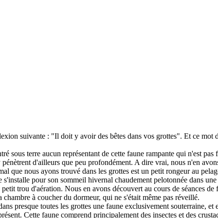
xion suivante : "Il doit y avoir des bêtes dans vos grottes". Et ce mot
ré sous terre aucun représentant de cette faune rampante qui n'est pas fai
'y pénètrent d'ailleurs que peu profondément. A dire vrai, nous n'en avo
mal que nous ayons trouvé dans les grottes est un petit ron
geur au pelag
te s'installe pour son sommeil hivernal chaudement pelotonnée dans une c
 petit trou d'aération. Nous en avons découvert au cours de séances de f
la chambre à coucher du dormeur, qui ne s'était même pas réveillé.
e dans presque toutes les grottes une faune exclusivement souterraine, e
résent. Cette faune comprend principalement des insectes et des crustacés