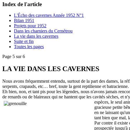
Index de l'article
L'Écho des cavernes Année 1952 N°1
Bilan 1951
Projets pour 1952
Dans les charniers du Cernétrou
La vie dans les cavernes
Suite et fin
Toutes les pages
Page 5 sur 6
LA VIE DANS LES CAVERNES
Nous avons fréquemment entendu, surtout de la part des dames, la réfle
serpents, crapauds, etc… bref, toute la gent reptilienne et batracienne.
Eh bien, non, et tant pis pour les légendes, nous n'avons jamais rencont
de renards ou de blaireaux qui ne hantent que les cavités sèches, et n
espèces, le seul ani
gracieuse petite bê
en ne laissant qu'un
tant bien que mal, 
Par contre il exist
prospectée jusqu'à p