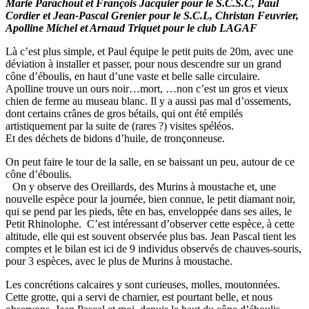
Marie Parachout et François Jacquier pour le S.C.S.C,
Paul
Cordier et Jean-Pascal Grenier pour le S.C.L,
Christan Feuvrier,
Apolline Michel et Arnaud Triquet pour le club LAGAF
Là c’est plus simple, et Paul équipe le petit puits de 20m, avec une
déviation à installer et passer, pour nous descendre sur un grand
cône d’éboulis, en haut d’une vaste et belle salle circulaire.
Apolline trouve un ours noir…mort, …non c’est un gros et vieux
chien de ferme au museau blanc. Il y a aussi pas mal d’ossements,
dont certains crânes de gros bétails, qui ont été empilés
artistiquement par la suite de (rares ?) visites spéléos.
Et des déchets de bidons d’huile, de tronçonneuse.
On peut faire le tour de la salle, en se baissant un peu, autour de ce
cône d’éboulis.
On y observe des Oreillards, des Murins à moustache et, une
nouvelle espèce pour la journée, bien connue, le petit diamant noir,
qui se pend par les pieds, tête en bas, enveloppée dans ses ailes, le
Petit Rhinolophe. C’est intéressant d’observer cette espèce, à cette
altitude, elle qui est souvent observée plus bas. Jean Pascal tient les
comptes et le bilan est ici de 9 individus observés de chauves-souris,
pour 3 espèces, avec le plus de Murins à moustache.
Les concrétions calcaires y sont curieuses, molles, moutonnées.
Cette grotte, qui a servi de charnier, est pourtant belle, et nous