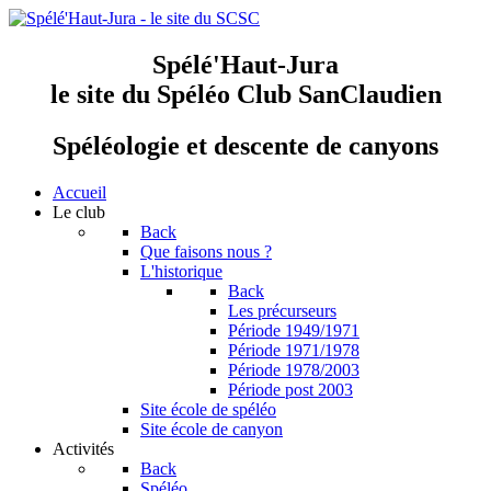
Spélé'Haut-Jura
le site du Spéléo Club SanClaudien
Spéléologie et descente de canyons
Accueil
Le club
Back
Que faisons nous ?
L'historique
Back
Les précurseurs
Période 1949/1971
Période 1971/1978
Période 1978/2003
Période post 2003
Site école de spéléo
Site école de canyon
Activités
Back
Spéléo