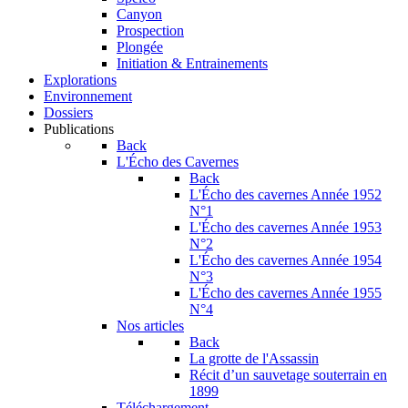
Canyon
Prospection
Plongée
Initiation & Entrainements
Explorations
Environnement
Dossiers
Publications
Back
L'Écho des Cavernes
Back
L'Écho des cavernes Année 1952
N°1
L'Écho des cavernes Année 1953
N°2
L'Écho des cavernes Année 1954
N°3
L'Écho des cavernes Année 1955
N°4
Nos articles
Back
La grotte de l'Assassin
Récit d’un sauvetage souterrain en
1899
Téléchargement