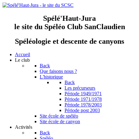
Spélé'Haut-Jura
le site du Spéléo Club SanClaudien
Spéléologie et descente de canyons
Accueil
Le club
Back
Que faisons nous ?
L'historique
Back
Les précurseurs
Période 1949/1971
Période 1971/1978
Période 1978/2003
Période post 2003
Site école de spéléo
Site école de canyon
Activités
Back
Spéléo