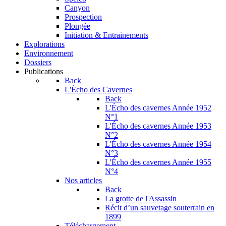
Canyon
Prospection
Plongée
Initiation & Entrainements
Explorations
Environnement
Dossiers
Publications
Back
L'Écho des Cavernes
Back
L'Écho des cavernes Année 1952
N°1
L'Écho des cavernes Année 1953
N°2
L'Écho des cavernes Année 1954
N°3
L'Écho des cavernes Année 1955
N°4
Nos articles
Back
La grotte de l'Assassin
Récit d’un sauvetage souterrain en
1899
Téléchargement