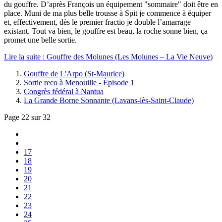
du gouffre. D’après François un équipement "sommaire" doit être en
place. Muni de ma plus belle trousse à Spit je commence à équiper
et, effectivement, dès le premier fractio je double l’amarrage
existant. Tout va bien, le gouffre est beau, la roche sonne bien, ça
promet une belle sortie.
Lire la suite : Gouffre des Molunes (Les Molunes – La Vie Neuve)
Gouffre de L'Arpo (St-Maurice)
Sortie reco à Menouille - Épisode 1
Congrès fédéral à Nantua
La Grande Borne Sonnante (Lavans-lès-Saint-Claude)
Page 22 sur 32
17
18
19
20
21
22
23
24