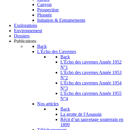
Canyon
Prospection
Plongée
Initiation & Entrainements
Explorations
Environnement
Dossiers
Publications
Back
L'Écho des Cavernes
Back
L'Écho des cavernes Année 1952
N°1
L'Écho des cavernes Année 1953
N°2
L'Écho des cavernes Année 1954
N°3
L'Écho des cavernes Année 1955
N°4
Nos articles
Back
La grotte de l'Assassin
Récit d’un sauvetage souterrain en
1899
Téléchargement