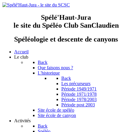
Spélé'Haut-Jura
le site du Spéléo Club SanClaudien
Spéléologie et descente de canyons
Accueil
Le club
Back
Que faisons nous ?
L'historique
Back
Les précurseurs
Période 1949/1971
Période 1971/1978
Période 1978/2003
Période post 2003
Site école de spéléo
Site école de canyon
Activités
Back
Spéléo