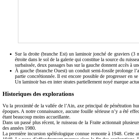
Sur la droite (branche Est) un laminoir jonché de graviers (3 
étroite dans le sol de la galerie qui constitue la source du ru
surbaissée, deux passages bas sur la gauche donnent accès à un
À gauche (branche Ouest) un conduit semi-fossile prolonge l’a
partie concrétionnée. Il est encore possible de progresser en se
Un laminoir bas en inter strates partiellement noyé marque actu
Historiques des explorations
Vu la proximité de la vallée de l’Ain, axe principal de pénétration hu
époques. A notre connaissance, aucune fouille sérieuse n’y a été effe
étant beaucoup moins accueillante.
Dans un passé plus récent, le ruisseau de la Fraite actionnait plusieur
des années 1980.
La première incursion spéléologique connue remonte à 1948. Cette ann