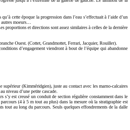
gresse jusqu’à l’extrémité de la galerie de gauche. Le laminoir de la
u’à cette époque la progression dans l’eau s’effectuait à l’aide d’un
s, autres moeurs…
roportions et directions sont assez similaires à celles de la dernière
ranche Ouest. (Cottet, Grandmottet, Ferrari, Jacquier, Rouiller).
es conditions d’engagement viendront à bout de l’équipe qui abandonne
ue supérieur (Kimméridgien), juste au contact avec les marno-calcaires
e au niveau d’une petite cascade.
urs s’y est creusé un conduit de section régulière constamment dans le
arcours (4 à 5 m tout au plus) dans la mesure où la stratigraphie est
ats tout au long du parcours. Seuls quelques effondrements de la dalle