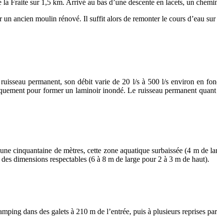
e la Fraite sur 1,5 km. Arrivé au bas d’une descente en lacets, un chem
r un ancien moulin rénové. Il suffit alors de remonter le cours d’eau sur
ruisseau permanent, son débit varie de 20 l/s à 500 l/s environ en fo
squement pour former un laminoir inondé. Le ruisseau permanent quant à
ès une cinquantaine de mètres, cette zone aquatique surbaissée (4 m d
t des dimensions respectables (6 à 8 m de large pour 2 à 3 m de haut).
 ramping dans des galets à 210 m de l’entrée, puis à plusieurs reprises p