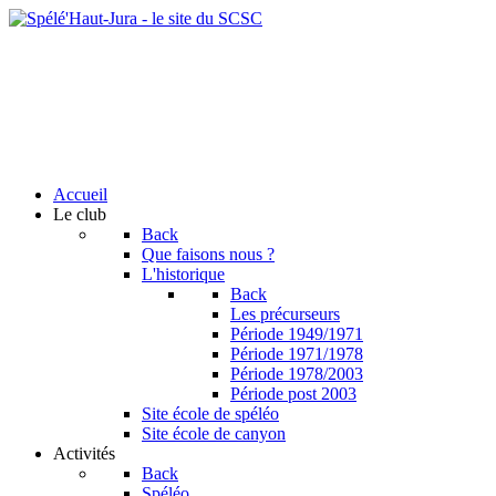
Accueil
Le club
Back
Que faisons nous ?
L'historique
Back
Les précurseurs
Période 1949/1971
Période 1971/1978
Période 1978/2003
Période post 2003
Site école de spéléo
Site école de canyon
Activités
Back
Spéléo