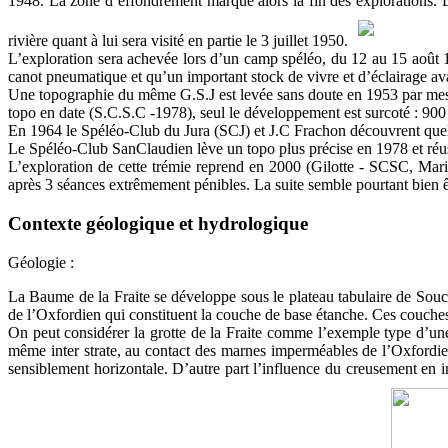
1948. La zone d’effondrement marque alors la fin des explorations. L
rivière quant à lui sera visité en partie le 3 juillet 1950.
L’exploration sera achevée lors d’un camp spéléo, du 12 au 15 août 1
canot pneumatique et qu’un important stock de vivre et d’éclairage av
Une topographie du même G.S.J est levée sans doute en 1953 par messie
topo en date (S.C.S.C -1978), seul le développement est surcoté : 90
En 1964 le Spéléo-Club du Jura (SCJ) et J.C Frachon découvrent que
Le Spéléo-Club SanClaudien lève un topo plus précise en 1978 et réussi
L’exploration de cette trémie reprend en 2000 (Gilotte - SCSC, Maric
après 3 séances extrêmement pénibles. La suite semble pourtant bien 
Contexte géologique et hydrologique
Géologie :
La Baume de la Fraite se développe sous le plateau tabulaire de Souci
de l’Oxfordien qui constituent la couche de base étanche. Ces couches d
On peut considérer la grotte de la Fraite comme l’exemple type d’une 
même inter strate, au contact des marnes imperméables de l’Oxfordien
sensiblement horizontale. D’autre part l’influence du creusement en i