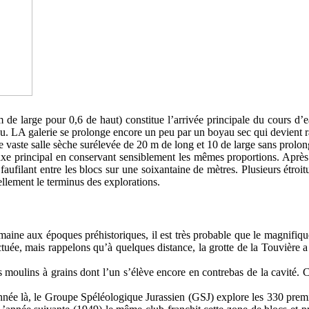
m de large pour 0,6 de haut) constitue l’arrivée principale du cours d
isseau. LA galerie se prolonge encore un peu par un boyau sec qui devien
e vaste salle sèche surélevée de 20 m de long et 10 de large sans prolo
xe principal en conservant sensiblement les mêmes proportions. Après u
 faufilant entre les blocs sur une soixantaine de mètres. Plusieurs étroi
ellement le terminus des explorations.
maine aux époques préhistoriques, il est très probable que le magnifique 
ctuée, mais rappelons qu’à quelques distance, la grotte de la Touvière 
s moulins à grains dont l’un s’élève encore en contrebas de la cavité. Ce
ée là, le Groupe Spéléologique Jurassien (GSJ) explore les 330 premiers