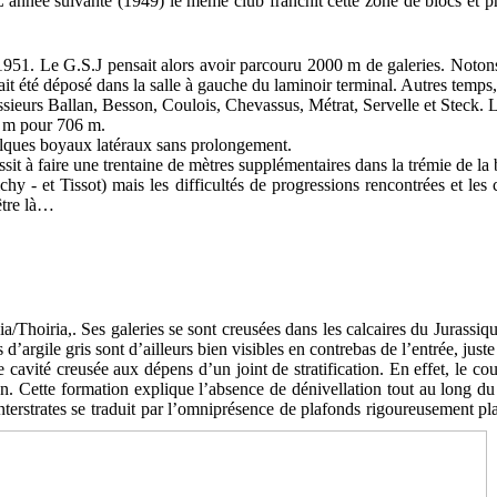
’année suivante (1949) le même club franchit cette zone de blocs et pro
951. Le G.S.J pensait alors avoir parcouru 2000 m de galeries. Notons q
ait été déposé dans la salle à gauche du laminoir terminal. Autres temp
urs Ballan, Besson, Coulois, Chevassus, Métrat, Servelle et Steck. Les p
0 m pour 706 m.
lques boyaux latéraux sans prolongement.
t à faire une trentaine de mètres supplémentaires dans la trémie de la b
hy - et Tissot) mais les difficultés de progressions rencontrées et l
être là…
a/Thoiria,. Ses galeries se sont creusées dans les calcaires du Jurassiq
’argile gris sont d’ailleurs bien visibles en contrebas de l’entrée, just
cavité creusée aux dépens d’un joint de stratification. En effet, le co
. Cette formation explique l’absence de dénivellation tout au long du p
nterstrates se traduit par l’omniprésence de plafonds rigoureusement pl