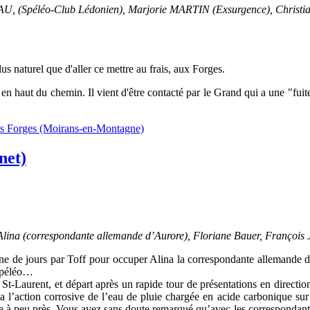
, (Spéléo-Club Lédonien), Marjorie MARTIN (Exsurgence), Chri
us naturel que d'aller ce mettre au frais, aux Forges.
 en haut du chemin. Il vient d'être contacté par le Grand qui a une "fuite
 des Forges (Moirans-en-Montagne)
net)
 Alina (correspondante allemande d’Aurore), Floriane Bauer, François 
e de jours par Toff pour occuper Alina la correspondante allemande de s
 spéléo…
t-Laurent, et départ après un rapide tour de présentations en directio
 l’action corrosive de l’eau de pluie chargée en acide carbonique su
 à peu près. Vous avez sans doute remarqué qu’avec les correspondants 