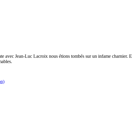
nte avec Jean-Luc Lacroix nous étions tombés sur un infame charnier. En 
mables.
on)