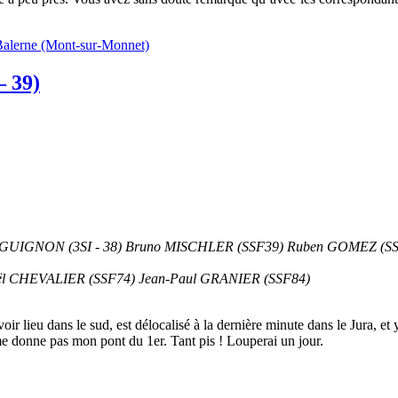
e Balerne (Mont-sur-Monnet)
– 39)
URGUIGNON (3SI - 38) Bruno MISCHLER (SSF39) Ruben GOMEZ (S
faël CHEVALIER (SSF74) Jean-Paul GRANIER (SSF84)
r lieu dans le sud, est délocalisé à la dernière minute dans le Jura, et
me donne pas mon pont du 1er. Tant pis ! Louperai un jour.