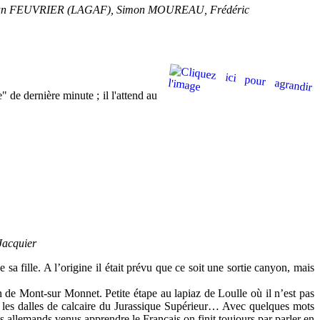
stian FEUVRIER (LAGAF), Simon MOUREAU, Frédéric
" de dernière minute ; il l'attend au
Jacquier
a fille. A l’origine il était prévu que ce soit une sortie canyon, mais
n de Mont-sur Monnet. Petite étape au lapiaz de Loulle où il n’est pas
r les dalles de calcaire du Jurassique Supérieur… Avec quelques mots
allemands venus apprendre le Français on finit toujours par parler en