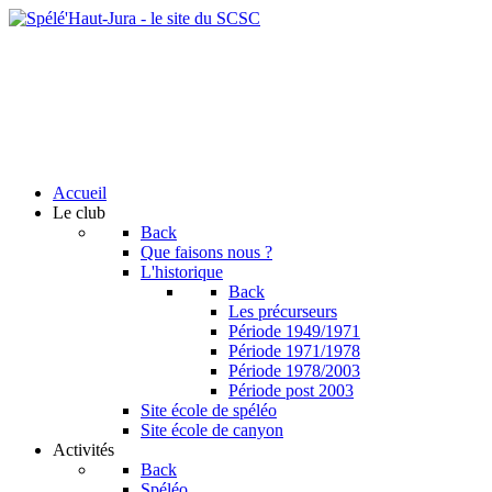
Accueil
Le club
Back
Que faisons nous ?
L'historique
Back
Les précurseurs
Période 1949/1971
Période 1971/1978
Période 1978/2003
Période post 2003
Site école de spéléo
Site école de canyon
Activités
Back
Spéléo