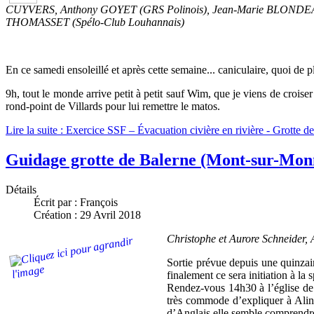
CUYVERS, Anthony GOYET (GRS Polinois), Jean-Marie BLONDEAU
THOMASSET (Spélo-Club Louhannais)
En ce samedi ensoleillé et après cette semaine... caniculaire, quoi de pl
9h, tout le monde arrive petit à petit sauf Wim, que je viens de croiser
rond-point de Villards pour lui remettre le matos.
Lire la suite : Exercice SSF – Évacuation civière en rivière - Grotte
Guidage grotte de Balerne (Mont-sur-Mon
Détails
Écrit par :
François
Création : 29 Avril 2018
Christophe et Aurore Schneider,
Sortie prévue depuis une quinzain
finalement ce sera initiation à la
Rendez-vous 14h30 à l’église de S
très commode d’expliquer à Alina
d’Anglais elle semble comprendre