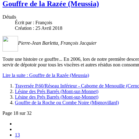
Gouffre de la Razée (Meussia)
Détails
Écrit par :
François
Création : 25 Avril 2018
Pierre-Jean Barletta, François Jacquier
Toute une histoire ce gouffre... En 2006, lors de notre première desce
servir de dépotoir pour tous les viscères et autres résidus non consom
Lire la suite : Gouffre de la Razée (Meussia)
Traversée P.60/Réseau Inférieur - Caborne de Menouille (Cern
Lésine des Prés Barrés (Mont-sur-Monnet)
Lésine des Prés Barrés (Mont-sur-Monnet)
Gouffre de la Roche ou Combe Noire (Mignovillard)
Page 18 sur 32
13