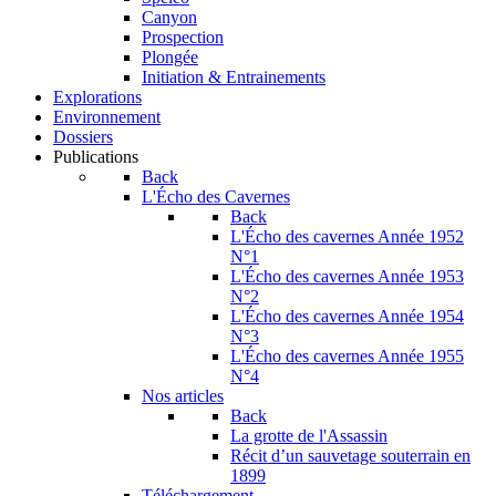
Canyon
Prospection
Plongée
Initiation & Entrainements
Explorations
Environnement
Dossiers
Publications
Back
L'Écho des Cavernes
Back
L'Écho des cavernes Année 1952
N°1
L'Écho des cavernes Année 1953
N°2
L'Écho des cavernes Année 1954
N°3
L'Écho des cavernes Année 1955
N°4
Nos articles
Back
La grotte de l'Assassin
Récit d’un sauvetage souterrain en
1899
Téléchargement