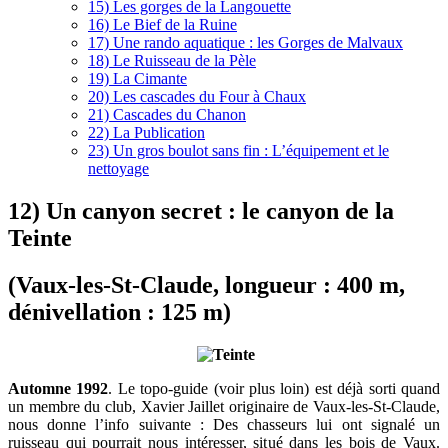
15) Les gorges de la Langouette
16) Le Bief de la Ruine
17) Une rando aquatique : les Gorges de Malvaux
18) Le Ruisseau de la Pèle
19) La Cimante
20) Les cascades du Four à Chaux
21) Cascades du Chanon
22) La Publication
23) Un gros boulot sans fin : L’équipement et le
nettoyage
12) Un canyon secret : le canyon de la
Teinte
(Vaux-les-St-Claude, longueur : 400 m,
dénivellation : 125 m)
Automne 1992
. Le topo-guide (voir plus loin) est déjà sorti quand
un membre du club, Xavier Jaillet originaire de Vaux-les-St-Claude,
nous donne l’info suivante : Des chasseurs lui ont signalé un
ruisseau qui pourrait nous intéresser, situé dans les bois de Vaux.