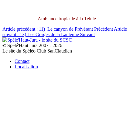
Ambiance tropicale à la Teinte !
Article précédent : 11) Le canyon de Prévérant
Précédent
Article
suivant : 13) Les Gorges de la Lantenne
Suivant
© Spélé'Haut-Jura 2007 - 2026
Le site du Spéléo Club SanClaudien
Contact
Localisation