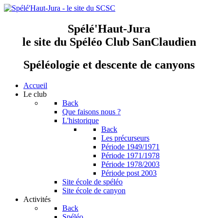
Spélé'Haut-Jura
le site du Spéléo Club SanClaudien
Spéléologie et descente de canyons
Accueil
Le club
Back
Que faisons nous ?
L'historique
Back
Les précurseurs
Période 1949/1971
Période 1971/1978
Période 1978/2003
Période post 2003
Site école de spéléo
Site école de canyon
Activités
Back
Spéléo