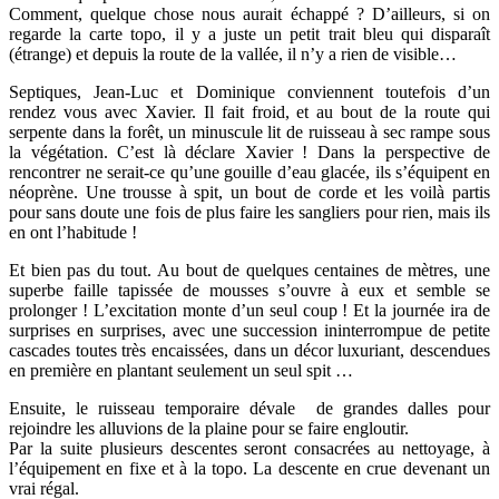
Comment, quelque chose nous aurait échappé ? D’ailleurs, si on
regarde la carte topo, il y a juste un petit trait bleu qui disparaît
(étrange) et depuis la route de la vallée, il n’y a rien de visible…
Septiques, Jean-Luc et Dominique conviennent toutefois d’un
rendez vous avec Xavier. Il fait froid, et au bout de la route qui
serpente dans la forêt, un minuscule lit de ruisseau à sec rampe sous
la végétation. C’est là déclare Xavier ! Dans la perspective de
rencontrer ne serait-ce qu’une gouille d’eau glacée, ils s’équipent en
néoprène. Une trousse à spit, un bout de corde et les voilà partis
pour sans doute une fois de plus faire les sangliers pour rien, mais ils
en ont l’habitude !
Et bien pas du tout. Au bout de quelques centaines de mètres, une
superbe faille tapissée de mousses s’ouvre à eux et semble se
prolonger ! L’excitation monte d’un seul coup ! Et la journée ira de
surprises en surprises, avec une succession ininterrompue de petite
cascades toutes très encaissées, dans un décor luxuriant, descendues
en première en plantant seulement un seul spit …
Ensuite, le ruisseau temporaire dévale de grandes dalles pour
rejoindre les alluvions de la plaine pour se faire engloutir.
Par la suite plusieurs descentes seront consacrées au nettoyage, à
l’équipement en fixe et à la topo. La descente en crue devenant un
vrai régal.