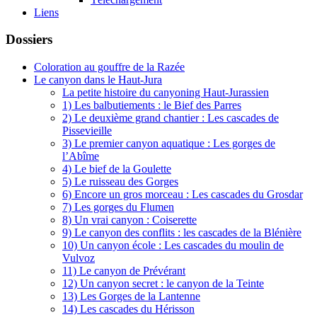
Liens
Dossiers
Coloration au gouffre de la Razée
Le canyon dans le Haut-Jura
La petite histoire du canyoning Haut-Jurassien
1) Les balbutiements : le Bief des Parres
2) Le deuxième grand chantier : Les cascades de
Pissevieille
3) Le premier canyon aquatique : Les gorges de
l’Abîme
4) Le bief de la Goulette
5) Le ruisseau des Gorges
6) Encore un gros morceau : Les cascades du Grosdar
7) Les gorges du Flumen
8) Un vrai canyon : Coiserette
9) Le canyon des conflits : les cascades de la Blénière
10) Un canyon école : Les cascades du moulin de
Vulvoz
11) Le canyon de Prévérant
12) Un canyon secret : le canyon de la Teinte
13) Les Gorges de la Lantenne
14) Les cascades du Hérisson