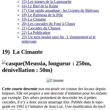
15) Les gorges de la Langouette
16) Le Bief de la Ruine
17) Une rando aquatique : les Gorges de Malvaux
18) Le Ruisseau de la Pèle
19) La Cimante
20) Les cascades du Four à Chaux
21) Cascades du Chanon
22) La Publication
23) Un gros boulot sans fin : L’équipement et le
nettoyage
19) La Cimante
(Meussia, longueur : 250m,
dénivellation : 50m)
Cette courte descente
non encaissée est connue des locaux depuis
toujours. Elle est propice a une descente d’initiation pour les enfants
par exemple. Des arbres permettent de descendre les 4 petites
cascades, il n’y a donc aucun amarrage fixe. Publiée dans le topo-
guide en 1992 à l’initiative de Jean-Luc. Une modification du tracé