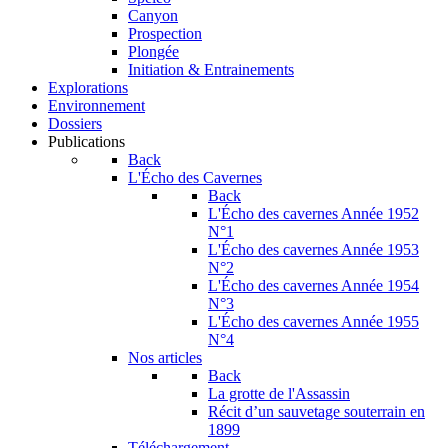
Canyon
Prospection
Plongée
Initiation & Entrainements
Explorations
Environnement
Dossiers
Publications
Back
L'Écho des Cavernes
Back
L'Écho des cavernes Année 1952
N°1
L'Écho des cavernes Année 1953
N°2
L'Écho des cavernes Année 1954
N°3
L'Écho des cavernes Année 1955
N°4
Nos articles
Back
La grotte de l'Assassin
Récit d’un sauvetage souterrain en
1899
Téléchargement