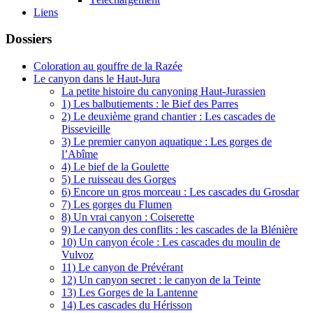
Liens
Dossiers
Coloration au gouffre de la Razée
Le canyon dans le Haut-Jura
La petite histoire du canyoning Haut-Jurassien
1) Les balbutiements : le Bief des Parres
2) Le deuxième grand chantier : Les cascades de
Pissevieille
3) Le premier canyon aquatique : Les gorges de
l’Abîme
4) Le bief de la Goulette
5) Le ruisseau des Gorges
6) Encore un gros morceau : Les cascades du Grosdar
7) Les gorges du Flumen
8) Un vrai canyon : Coiserette
9) Le canyon des conflits : les cascades de la Blénière
10) Un canyon école : Les cascades du moulin de
Vulvoz
11) Le canyon de Prévérant
12) Un canyon secret : le canyon de la Teinte
13) Les Gorges de la Lantenne
14) Les cascades du Hérisson