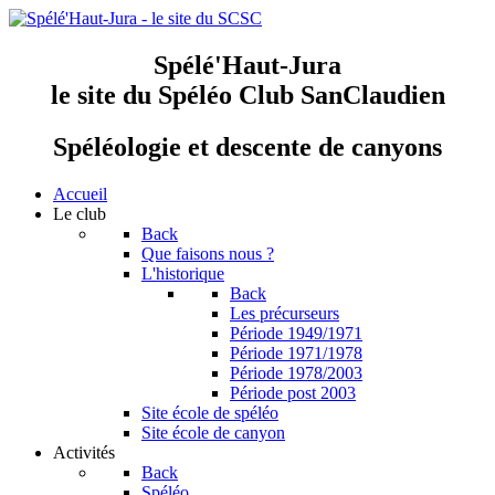
Spélé'Haut-Jura
le site du Spéléo Club SanClaudien
Spéléologie et descente de canyons
Accueil
Le club
Back
Que faisons nous ?
L'historique
Back
Les précurseurs
Période 1949/1971
Période 1971/1978
Période 1978/2003
Période post 2003
Site école de spéléo
Site école de canyon
Activités
Back
Spéléo