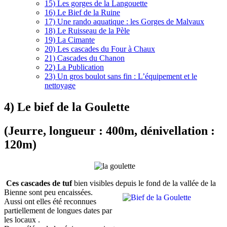
15) Les gorges de la Langouette
16) Le Bief de la Ruine
17) Une rando aquatique : les Gorges de Malvaux
18) Le Ruisseau de la Pèle
19) La Cimante
20) Les cascades du Four à Chaux
21) Cascades du Chanon
22) La Publication
23) Un gros boulot sans fin : L’équipement et le
nettoyage
4) Le bief de la Goulette
(Jeurre, longueur : 400m, dénivellation :
120m)
Ces cascades de tuf
bien visibles depuis le fond de la vallée de la
Bienne sont peu encaissées.
Aussi ont elles été reconnues
partiellement de longues dates par
les locaux .