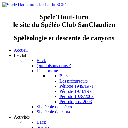
Spélé'Haut-Jura
le site du Spéléo Club SanClaudien
Spéléologie et descente de canyons
Accueil
Le club
Back
Que faisons nous ?
L'historique
Back
Les précurseurs
Période 1949/1971
Période 1971/1978
Période 1978/2003
Période post 2003
Site école de spéléo
Site école de canyon
Activités
Back
Spéléo