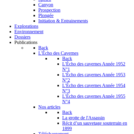
Canyon
Prospection
Plongée
Initiation & Entrainements
Explorations
Environnement
Dossiers
Publications
Back
L'Écho des Cavernes
Back
L'Écho des cavernes Année 1952
N°1
L'Écho des cavernes Année 1953
N°2
L'Écho des cavernes Année 1954
N°3
L'Écho des cavernes Année 1955
N°4
Nos articles
Back
La grotte de l'Assassin
Récit d’un sauvetage souterrain en
1899
Téléchargement