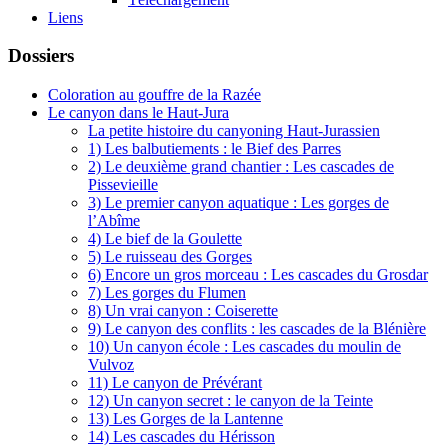
Liens
Dossiers
Coloration au gouffre de la Razée
Le canyon dans le Haut-Jura
La petite histoire du canyoning Haut-Jurassien
1) Les balbutiements : le Bief des Parres
2) Le deuxième grand chantier : Les cascades de
Pissevieille
3) Le premier canyon aquatique : Les gorges de
l’Abîme
4) Le bief de la Goulette
5) Le ruisseau des Gorges
6) Encore un gros morceau : Les cascades du Grosdar
7) Les gorges du Flumen
8) Un vrai canyon : Coiserette
9) Le canyon des conflits : les cascades de la Blénière
10) Un canyon école : Les cascades du moulin de
Vulvoz
11) Le canyon de Prévérant
12) Un canyon secret : le canyon de la Teinte
13) Les Gorges de la Lantenne
14) Les cascades du Hérisson