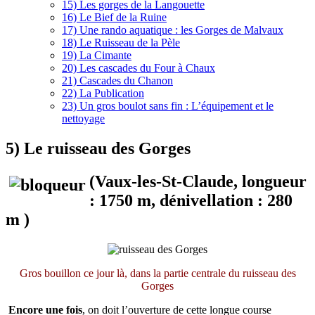
15) Les gorges de la Langouette
16) Le Bief de la Ruine
17) Une rando aquatique : les Gorges de Malvaux
18) Le Ruisseau de la Pèle
19) La Cimante
20) Les cascades du Four à Chaux
21) Cascades du Chanon
22) La Publication
23) Un gros boulot sans fin : L’équipement et le
nettoyage
5) Le ruisseau des Gorges
(Vaux-les-St-Claude, longueur
: 1750 m, dénivellation : 280
m )
Gros bouillon ce jour là, dans la partie centrale du ruisseau des
Gorges
Encore une fois
, on doit l’ouverture de cette longue course