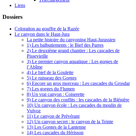
Liens
Dossiers
Coloration au gouffre de la Razée
Le canyon dans le Haut-Jura
La petite histoire du canyoning Haut-Jurassien
1) Les balbutiements : le Bief des Parres
2) Le deuxième grand chantier : Les cascades de
Pissevieille
3) Le premier canyon aquatique : Les gorges de
l’Abîme
4) Le bief de la Goulette
5) Le ruisseau des Gorges
6) Encore un gros morceau : Les cascades du Grosdar
7) Les gorges du Flumen
8) Un vrai canyon : Coiserette
9) Le canyon des conflits : les cascades de la Blénière
10) Un canyon école : Les cascades du moulin de
Vulvoz
11) Le canyon de Prévérant
12) Un canyon secret : le canyon de la Teinte
13) Les Gorges de la Lantenne
14) Les cascades du Hérisson