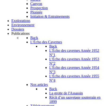
Canyon
Prospection
Plongée
Initiation & Entrainements
Explorations
Environnement
Dossiers
Publications
Back
L'Écho des Cavernes
Back
L'Écho des cavernes Année 1952
N°1
L'Écho des cavernes Année 1953
N°2
L'Écho des cavernes Année 1954
N°3
L'Écho des cavernes Année 1955
N°4
Nos articles
Back
La grotte de l'Assassin
Récit d’un sauvetage souterrain en
1899
Téléchargement