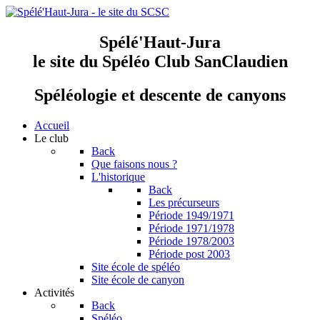
Spélé'Haut-Jura
le site du Spéléo Club SanClaudien
Spéléologie et descente de canyons
Accueil
Le club
Back
Que faisons nous ?
L'historique
Back
Les précurseurs
Période 1949/1971
Période 1971/1978
Période 1978/2003
Période post 2003
Site école de spéléo
Site école de canyon
Activités
Back
Spéléo